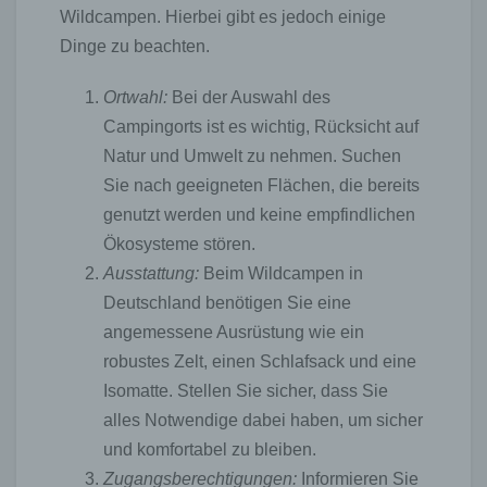
Die Internetseite erfasst mit jedem Aufruf der
Wildcampen. Hierbei gibt es jedoch einige
Internetseite durch eine betroffene Person oder ein
Dinge zu beachten.
automatisiertes System eine Reihe von
allgemeinen Daten und Informationen. Diese
allgemeinen Daten und Informationen werden in
Ortwahl:
Bei der Auswahl des
den Logfiles des Servers gespeichert. Erfasst
Campingorts ist es wichtig, Rücksicht auf
werden können die (1) verwendeten Browsertypen
und Versionen, (2) das vom zugreifenden System
Natur und Umwelt zu nehmen. Suchen
verwendete Betriebssystem, (3) die Internetseite,
Sie nach geeigneten Flächen, die bereits
von welcher ein zugreifendes System auf unsere
genutzt werden und keine empfindlichen
Internetseite gelangt (sogenannte Referrer), (4) die
Unterwebseiten, welche über ein zugreifendes
Ökosysteme stören.
System auf unserer Internetseite angesteuert
Ausstattung:
Beim Wildcampen in
werden, (5) das Datum und die Uhrzeit eines
Deutschland benötigen Sie eine
Zugriffs auf die Internetseite, (6) eine Internet-
Protokoll-Adresse (IP-Adresse), (7) der Internet-
angemessene Ausrüstung wie ein
Service-Provider des zugreifenden Systems und (8)
robustes Zelt, einen Schlafsack und eine
sonstige ähnliche Daten und Informationen, die der
Isomatte. Stellen Sie sicher, dass Sie
Gefahrenabwehr im Falle von Angriffen auf unsere
informationstechnologischen Systeme dienen.
alles Notwendige dabei haben, um sicher
und komfortabel zu bleiben.
Bei der Nutzung dieser allgemeinen Daten und
Informationen ziehen wird keine Rückschlüsse auf
Zugangsberechtigungen:
Informieren Sie