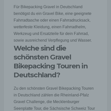
abgegebenen Kommentar die Rechte Dritter
Für Bikepacking Gravel in Deutschland
verletzt oder rechtswidrige Inhalte postet. Die
benötigst du ein Gravel Bike, eine geeignete
Speicherung dieser personenbezogenen Daten
erfolgt daher im eigenen Interesse des für die
Fahrradtasche oder einen Fahrradrucksack,
Verarbeitung Verantwortlichen, damit sich dieser im
wetterfeste Kleidung, einen Fahrradhelm,
Falle einer Rechtsverletzung gegebenenfalls
Werkzeug und Ersatzteile für dein Fahrrad,
exkulpieren könnte. Es erfolgt keine Weitergabe
dieser erhobenen personenbezogenen Daten an
sowie ausreichend Verpflegung und Wasser.
Dritte, sofern eine solche Weitergabe nicht
Welche sind die
gesetzlich vorgeschrieben ist oder der
Rechtsverteidigung des für die Verarbeitung
schönsten Gravel
Verantwortlichen dient.
Bikepacking Touren in
Gravatar
Deutschland?
Bei Kommentaren wird auf den Gravatar Service
von Auttomatic zurückgegriffen. Gravatar gleicht
Ihre Email-Adresse ab und bildet – sofern Sie dort
Zu den schönsten Gravel Bikepacking Touren
registriert sind – Ihr Avatar-Bild neben dem
Kommentar ab. Sollten Sie nicht registriert sein,
in Deutschland zählen die Rheinland-Pfalz
wird kein Bild angezeigt. Zu beachten ist, dass alle
Gravel Challenge, die Mecklenburger
registrierten WordPress-User automatisch auch bei
Seenplatte Tour, die Sächsische Schweiz Tour
Gravatar registriert sind. Details zu Gravatar: