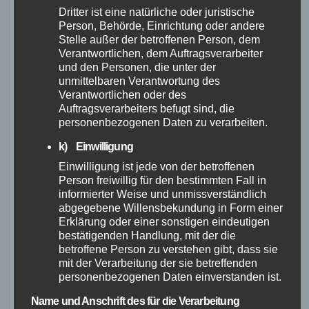
helfen, uns optimal auf unser Abenteuer
Dritter ist eine natürliche oder juristische
Person, Behörde, Einrichtung oder andere
vorzubereiten:
Stelle außer der betroffenen Person, dem
Verantwortlichen, dem Auftragsverarbeiter
1. Die richtige
und den Personen, die unter der
unmittelbaren Verantwortung des
Bikepacking Ausrüstung
Verantwortlichen oder des
Auftragsverarbeiters befugt sind, die
personenbezogenen Daten zu verarbeiten.
Um sicherzustellen, dass wir während unserer
k) Einwilligung
Tour gut ausgestattet sind, benötigen wir die
richtige
Bikepacking Ausrüstung
. Dazu
Einwilligung ist jede von der betroffenen
Person freiwillig für den bestimmten Fall in
gehören:
informierter Weise und unmissverständlich
abgegebene Willensbekundung in Form einer
Ein stabiles und zuverlässiges Fahrrad,
Erklärung oder einer sonstigen eindeutigen
das für längere Strecken geeignet ist. Wir
bestätigenden Handlung, mit der die
betroffene Person zu verstehen gibt, dass sie
empfehlen Fahrräder von renommierten
mit der Verarbeitung der sie betreffenden
Herstellern wie Bavarian Bike.
personenbezogenen Daten einverstanden ist.
Eine robuste Fahrradtasche oder ein
Name und Anschrift des für die Verarbeitung