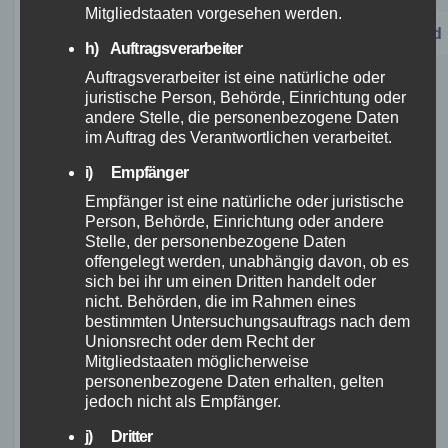
Mitgliedstaaten vorgesehen werden.
Tour
Länge
Schwierigkeitsgrad
h) Auftragsverarbeiter
Auftragsverarbeiter ist eine natürliche oder
Rügen-
420
Mittel
juristische Person, Behörde, Einrichtung oder
Königsberg-Route
km
andere Stelle, die personenbezogene Daten
im Auftrag des Verantwortlichen verarbeitet.
Alpenüberquerung
Varies
Schwer
i) Empfänger
Hessischer
350
Empfänger ist eine natürliche oder juristische
Einfach
Radfernweg R8
km
Person, Behörde, Einrichtung oder andere
Stelle, der personenbezogene Daten
offengelegt werden, unabhängig davon, ob es
Vorbereitung auf eine
sich bei ihr um einen Dritten handelt oder
nicht. Behörden, die im Rahmen eines
Bikepacking Tour
bestimmten Untersuchungsauftrags nach dem
Unionsrecht oder dem Recht der
Mitgliedstaaten möglicherweise
personenbezogene Daten erhalten, gelten
Bevor wir uns auf eine aufregende Bikepacking
jedoch nicht als Empfänger.
Tour begeben, ist es wichtig, einige Dinge
j) Dritter
vorzubereiten. Hier sind einige Tipps, die uns