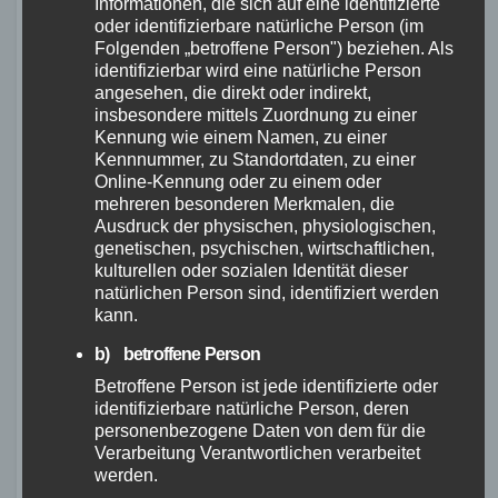
Informationen, die sich auf eine identifizierte
Diese MTB Bikepacking Touren bieten die
oder identifizierbare natürliche Person (im
perfekte Kombination aus Abenteuer und
Folgenden „betroffene Person") beziehen. Als
landschaftlicher Schönheit. Egal, ob du ein
identifizierbar wird eine natürliche Person
angesehen, die direkt oder indirekt,
erfahrener Mountainbiker oder ein Neuling bist,
insbesondere mittels Zuordnung zu einer
du wirst von diesen Strecken begeistert sein.
Kennung wie einem Namen, zu einer
Genieße das
Gravel Bike Abenteuer
in
Kennnummer, zu Standortdaten, zu einer
Online-Kennung oder zu einem oder
Deutschland und entdecke die Vielfalt der
mehreren besonderen Merkmalen, die
Fahrradreisen Gravel
.
Ausdruck der physischen, physiologischen,
genetischen, psychischen, wirtschaftlichen,
kulturellen oder sozialen Identität dieser
natürlichen Person sind, identifiziert werden
kann.
b) betroffene Person
Betroffene Person ist jede identifizierte oder
identifizierbare natürliche Person, deren
personenbezogene Daten von dem für die
Verarbeitung Verantwortlichen verarbeitet
werden.