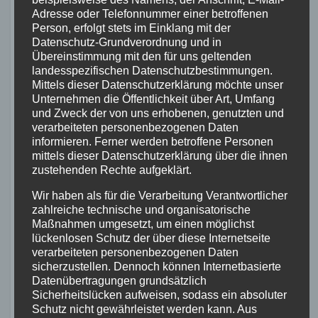
nördlichstes
Adresse oder Telefonnummer einer betroffenen
Person, erfolgt stets im Einklang mit der
Mittelgebirge
Datenschutz-Grundverordnung und in
Übereinstimmung mit den für uns geltenden
landesspezifischen Datenschutzbestimmungen.
Mache dich auf den Weg in den Harz und
Mittels dieser Datenschutzerklärung möchte unser
Unternehmen die Öffentlichkeit über Art, Umfang
erkunde die faszinierende Landschaft
und Zweck der von uns erhobenen, genutzten und
dieses Mittelgebirges. Starte deine Tour in
verarbeiteten personenbezogenen Daten
Wernigerode und fahre entlang der
informieren. Ferner werden betroffene Personen
mittels dieser Datenschutzerklärung über die ihnen
historischen Strecke des Harzer
zustehenden Rechte aufgeklärt.
Hexenstiegs. Tauche ein in die wilde
Wir haben als für die Verarbeitung Verantwortlicher
Natur des Nationalparks Harz, bewundere
zahlreiche technische und organisatorische
die imposante Brockenbahn und
Maßnahmen umgesetzt, um einen möglichst
entdecke die vielen Sehenswürdigkeiten
lückenlosen Schutz der über diese Internetseite
verarbeiteten personenbezogenen Daten
entlang der Route.
sicherzustellen. Dennoch können Internetbasierte
Datenübertragungen grundsätzlich
Tour
Beschreibung
Sicherheitslücken aufweisen, sodass ein absoluter
Schutz nicht gewährleistet werden kann. Aus