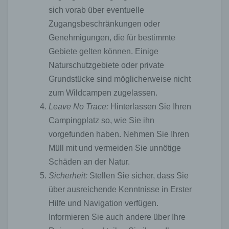
die betroffene Person. Diese Informationen werden
sich vorab über eventuelle
vielmehr benötigt, um (1) die Inhalte unserer
Zugangsbeschränkungen oder
Internetseite korrekt auszuliefern, (2) die Inhalte
unserer Internetseite sowie die Werbung für diese
Genehmigungen, die für bestimmte
zu optimieren, (3) die dauerhafte Funktionsfähigkeit
Gebiete gelten können. Einige
unserer informationstechnologischen Systeme und
Naturschutzgebiete oder private
der Technik unserer Internetseite zu gewährleisten
sowie (4) um Strafverfolgungsbehörden im Falle
Grundstücke sind möglicherweise nicht
eines Cyberangriffes die zur Strafverfolgung
zum Wildcampen zugelassen.
notwendigen Informationen bereitzustellen. Diese
Leave No Trace:
Hinterlassen Sie Ihren
anonym erhobenen Daten und Informationen
werden durch uns daher einerseits statistisch und
Campingplatz so, wie Sie ihn
ferner mit dem Ziel ausgewertet, den Datenschutz
vorgefunden haben. Nehmen Sie Ihren
und die Datensicherheit in unserem Unternehmen
Müll mit und vermeiden Sie unnötige
zu erhöhen, um letztlich ein optimales
Schutzniveau für die von uns verarbeiteten
Schäden an der Natur.
personenbezogenen Daten sicherzustellen. Die
Sicherheit:
Stellen Sie sicher, dass Sie
anonymen Daten der Server-Logfiles werden
über ausreichende Kenntnisse in Erster
getrennt von allen durch eine betroffene Person
angegebenen personenbezogenen Daten
Hilfe und Navigation verfügen.
gespeichert.
Informieren Sie auch andere über Ihre
Registrierung auf unserer Internetseite