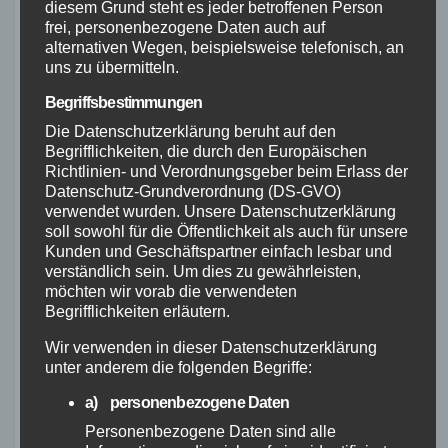
Erkunde die majestätische
diesem Grund steht es jeder betroffenen Person
frei, personenbezogene Daten auch auf
Bayerische
Zugspitze und die
alternativen Wegen, beispielsweise telefonisch, an
Alpen
malerischen Bergseen des
uns zu übermitteln.
Alpenvorlands.
Begriffsbestimmungen
Die Datenschutzerklärung beruht auf den
Fahre durch dichte Wälder,
Begrifflichkeiten, die durch den Europäischen
entlang von rauschenden
Richtlinien- und Verordnungsgeber beim Erlass der
Schwarzwald
Bächen und charmanten
Datenschutz-Grundverordnung (DS-GVO)
verwendet wurden. Unsere Datenschutzerklärung
Dörfern.
soll sowohl für die Öffentlichkeit als auch für unsere
Kunden und Geschäftspartner einfach lesbar und
Erlebe die wilde Natur des
verständlich sein. Um dies zu gewährleisten,
Nationalparks Harz und
möchten wir vorab die verwendeten
entdecke die
Begrifflichkeiten erläutern.
Harz
Sehenswürdigkeiten
Wir verwenden in dieser Datenschutzerklärung
entlang des Harzer
unter anderem die folgenden Begriffe:
Hexenstiegs.
a) personenbezogene Daten
Personenbezogene Daten sind alle