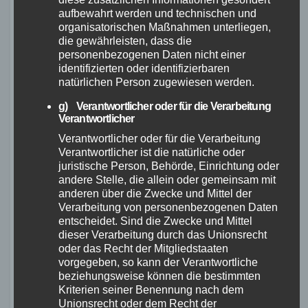
Alpenüberquerung ist ein unvergessliches
aufbewahrt werden und technischen und
organisatorischen Maßnahmen unterliegen,
Bikepacking-Abenteuer, das dir neue Grenzen
die gewährleisten, dass die
aufzeigen wird.
personenbezogenen Daten nicht einer
identifizierten oder identifizierbaren
Hessischer Radfernweg
natürlichen Person zugewiesen werden.
R8
g) Verantwortlicher oder für die Verarbeitung
Verantwortlicher
Verantwortlicher oder für die Verarbeitung
Der Hessische Radfernweg R8 erstreckt sich
Verantwortlicher ist die natürliche oder
über 350 Kilometer durch den schönen
juristische Person, Behörde, Einrichtung oder
andere Stelle, die allein oder gemeinsam mit
Bundesland Hessen. Diese Strecke führt dich
anderen über die Zwecke und Mittel der
durch malerische Landschaften, vorbei an
Verarbeitung von personenbezogenen Daten
historischen Städten und durch idyllische
entscheidet. Sind die Zwecke und Mittel
dieser Verarbeitung durch das Unionsrecht
Dörfer. Du wirst die Vielfalt der Natur und Kultur
oder das Recht der Mitgliedstaaten
erleben und deine Bikepacking-Fähigkeiten auf
vorgegeben, so kann der Verantwortliche
die Probe stellen. Genieße die Freiheit auf zwei
beziehungsweise können die bestimmten
Kriterien seiner Benennung nach dem
Rädern und erkunde die Schätze Hessens.
Unionsrecht oder dem Recht der