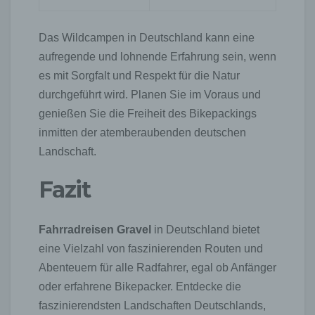
Registrierten Personen steht die Möglichkeit frei,
die bei der Registrierung angegebenen
personenbezogenen Daten jederzeit abzuändern
Das Wildcampen in Deutschland kann eine
oder vollständig aus dem Datenbestand des für die
aufregende und lohnende Erfahrung sein, wenn
Verarbeitung Verantwortlichen löschen zu lassen.
es mit Sorgfalt und Respekt für die Natur
Der für die Verarbeitung Verantwortliche erteilt jeder
durchgeführt wird. Planen Sie im Voraus und
betroffenen Person jederzeit auf Anfrage Auskunft
darüber, welche personenbezogenen Daten über
genießen Sie die Freiheit des Bikepackings
die betroffene Person gespeichert sind. Ferner
inmitten der atemberaubenden deutschen
berichtigt oder löscht der für die Verarbeitung
Landschaft.
Verantwortliche personenbezogene Daten auf
Wunsch oder Hinweis der betroffenen Person,
Fazit
soweit dem keine gesetzlichen
Aufbewahrungspflichten entgegenstehen. Die
Gesamtheit der Mitarbeiter des für die Verarbeitung
Verantwortlichen stehen der betroffenen Person in
Fahrradreisen Gravel
in Deutschland bietet
diesem Zusammenhang als Ansprechpartner zur
eine Vielzahl von faszinierenden Routen und
Verfügung.
Abenteuern für alle Radfahrer, egal ob Anfänger
Kontaktmöglichkeit über die Internetseite
oder erfahrene Bikepacker. Entdecke die
Die Internetseite enthält aufgrund von gesetzlichen
faszinierendsten Landschaften Deutschlands,
Vorschriften Angaben, die eine schnelle