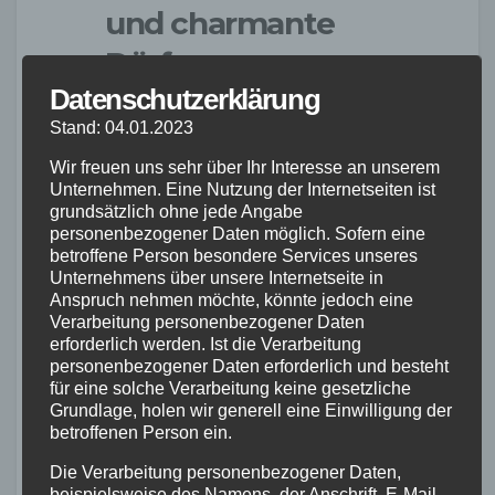
und charmante
Dörfer
Datenschutzerklärung
Der Schwarzwald bietet eine reizvolle
Stand: 04.01.2023
Kulisse für eine MTB Bikepacking Tour.
Wir freuen uns sehr über Ihr Interesse an unserem
Beginne deine Reise in Freiburg und
Unternehmen. Eine Nutzung der Internetseiten ist
grundsätzlich ohne jede Angabe
folge den gut markierten Wegen durch
personenbezogener Daten möglich. Sofern eine
dichte Wälder, entlang von rauschenden
betroffene Person besondere Services unseres
Bächen und vorbei an malerischen
Unternehmens über unsere Internetseite in
Anspruch nehmen möchte, könnte jedoch eine
Fachwerkhäusern. Erkunde den Titisee
Verarbeitung personenbezogener Daten
und genieße die idyllische Atmosphäre in
erforderlich werden. Ist die Verarbeitung
den charmanten Dörfern entlang der
personenbezogener Daten erforderlich und besteht
für eine solche Verarbeitung keine gesetzliche
Strecke.
Grundlage, holen wir generell eine Einwilligung der
betroffenen Person ein.
Harz: Eine Reise durch
Die Verarbeitung personenbezogener Daten,
Deutschlands
beispielsweise des Namens, der Anschrift, E-Mail-