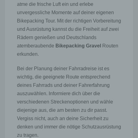
atme die frische Luft ein und erlebe
elektronische Kontaktaufnahme zu unserem
Unternehmen sowie eine unmittelbare
unvergessliche Momente auf deiner eigenen
Kommunikation mit uns ermöglichen, was ebenfalls
Bikepacking Tour. Mit der richtigen Vorbereitung
eine allgemeine Adresse der sogenannten
und Ausrüstung kannst du die Freiheit auf zwei
elektronischen Post (E-Mail-Adresse) umfasst.
Sofern eine betroffene Person per E-Mail oder über
Rädern genießen und Deutschlands
ein Kontaktformular den Kontakt mit dem für die
atemberaubende
Bikepacking Gravel
Routen
Verarbeitung Verantwortlichen aufnimmt, werden
erkunden.
die von der betroffenen Person übermittelten
personenbezogenen Daten automatisch
gespeichert. Solche auf freiwilliger Basis von einer
Bei der Planung deiner Fahrradreise ist es
betroffenen Person an den für die Verarbeitung
wichtig, die geeignete Route entsprechend
Verantwortlichen übermittelten personenbezogenen
Daten werden für Zwecke der Bearbeitung oder der
deines Fahrrads und deiner Fahrerfahrung
Kontaktaufnahme zur betroffenen Person
auszuwählen. Informiere dich über die
gespeichert. Es erfolgt keine Weitergabe dieser
verschiedenen Streckenoptionen und wähle
personenbezogenen Daten an Dritte.
diejenige aus, die am besten zu dir passt.
Kommentarfunktion im Blog auf der Internetseite
Vergiss nicht, auch an deine Sicherheit zu
Wir bieten den Nutzern auf einem Blog, der sich auf
denken und immer die nötige Schutzausrüstung
der Internetseite des für die Verarbeitung
zu tragen.
Verantwortlichen befindet, die Möglichkeit,