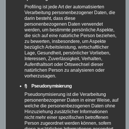
lange Strecke führt dich entlang der
Profiling ist jede Art der automatisierten
atemberaubenden Küste von Rügen, durch
Verarbeitung personenbezogener Daten, die
idyllische Dörfer und vorbei an malerischen
darin besteht, dass diese
personenbezogenen Daten verwendet
Landschaften. Du wirst die beeindruckende
werden, um bestimmte persönliche Aspekte,
Natur genießen und dich von der Schönheit der
die sich auf eine natürliche Person beziehen,
Ostsee verzaubern lassen.
zu bewerten, insbesondere, um Aspekte
bezüglich Arbeitsleistung, wirtschaftlicher
Lage, Gesundheit, persönlicher Vorlieben,
Alpenüberquerung
Interessen, Zuverlässigkeit, Verhalten,
Aufenthaltsort oder Ortswechsel dieser
natürlichen Person zu analysieren oder
Wenn du bereit für eine anspruchsvolle
vorherzusagen.
Bikepacking-Tour bist, dann ist die
f) Pseudonymisierung
Alpenüberquerung genau das Richtige für dich.
Diese epische Route führt dich von
Pseudonymisierung ist die Verarbeitung
personenbezogener Daten in einer Weise, auf
Deutschland über die Alpen nach Italien. Du
welche die personenbezogenen Daten ohne
wirst atemberaubende Ausblicke auf die
Hinzuziehung zusätzlicher Informationen
nicht mehr einer spezifischen betroffenen
majestätischen Berge genießen und dich durch
Person zugeordnet werden können, sofern
abenteuerliche Trails und Pässe bewegen. Die
diese zusätzlichen Informationen gesondert