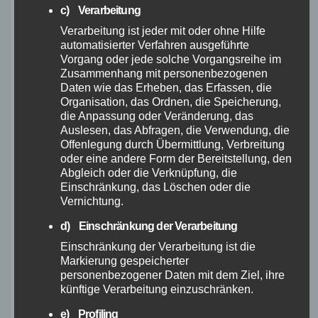
Extra lange
c) Verarbeitung
Bikepacking Touren
Verarbeitung ist jeder mit oder ohne Hilfe
automatisierter Verfahren ausgeführte
in Deutschland
Vorgang oder jede solche Vorgangsreihe im
Zusammenhang mit personenbezogenen
Daten wie das Erheben, das Erfassen, die
Organisation, das Ordnen, die Speicherung,
Für diejenigen, die gerne längere Bikepacking
die Anpassung oder Veränderung, das
Touren unternehmen möchten, gibt es auch
Auslesen, das Abfragen, die Verwendung, die
Offenlegung durch Übermittlung, Verbreitung
einige besondere Strecken in Deutschland.
oder eine andere Form der Bereitstellung, den
Hier sind einige Beispiele:
Abgleich oder die Verknüpfung, die
Einschränkung, das Löschen oder die
Rügen-Königsberg-
Vernichtung.
Route
d) Einschränkung der Verarbeitung
Einschränkung der Verarbeitung ist die
Markierung gespeicherter
Für ein wahres Bikepacking-Abenteuer auf der
personenbezogener Daten mit dem Ziel, ihre
Ostseeinsel Rügen ist die Rügen-Königsberg-
künftige Verarbeitung einzuschränken.
Route perfekt geeignet. Die 420 Kilometer
e) Profiling