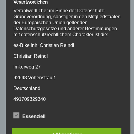
Rucksack, um unsere persönlichen
Verantwortlichen
Gegenstände sicher und geschützt zu
Verantwortlicher im Sinne der Datenschutz-
transportieren.
Grundverordnung, sonstiger in den Mitgliedstaaten
der Europäischen Union geltenden
Wetterfeste Kleidung, um uns vor Regen,
Datenschutzgesetze und anderer Bestimmungen
Wind und Kälte zu schützen.
mit datenschutzrechtlichem Charakter ist die:
Ein Schlafsack und eine Isomatte für eine
es-Bike inh. Christian Reindl
erholsame Nachtruhe während des
Christian Reindl
Campings.
Werkzeuge und Ersatzteile, um kleinere
Imkerweg 27
Reparaturen unterwegs durchführen zu
92648 Vohenstrauß
können.
Deutschland
2. Die richtigen
491709329340
Bikepacking Tipps
E-Mail: creindl85@gmail.com
Essenziell
DE 343561815
Um unsere Bikepacking Tour erfolgreich und
sicher zu gestalten, sollten wir die folgenden
Cookies / SessionStorage / LocalStorage