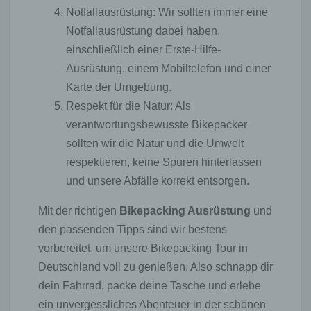
Internetseiten und Servern, den individuellen
Notfallausrüstung: Wir sollten immer eine
Browser der betroffenen Person von anderen
Notfallausrüstung dabei haben,
Internetbrowsern, die andere Cookies enthalten, zu
unterscheiden. Ein bestimmter Internetbrowser
einschließlich einer Erste-Hilfe-
kann über die eindeutige Cookie-ID wiedererkannt
Ausrüstung, einem Mobiltelefon und einer
und identifiziert werden.
Karte der Umgebung.
Durch den Einsatz von Cookies kann den Nutzern
Respekt für die Natur: Als
dieser Internetseite nutzerfreundlichere Services
verantwortungsbewusste Bikepacker
bereitstellen, die ohne die Cookie-Setzung nicht
möglich wären.
sollten wir die Natur und die Umwelt
respektieren, keine Spuren hinterlassen
Mittels eines Cookies können die Informationen
und Angebote auf unserer Internetseite im Sinne
und unsere Abfälle korrekt entsorgen.
des Benutzers optimiert werden. Cookies
ermöglichen uns, wie bereits erwähnt, die Benutzer
Mit der richtigen
Bikepacking Ausrüstung
und
unserer Internetseite wiederzuerkennen. Zweck
den passenden Tipps sind wir bestens
dieser Wiedererkennung ist es, den Nutzern die
vorbereitet, um unsere Bikepacking Tour in
Verwendung unserer Internetseite zu erleichtern.
Der Benutzer einer Internetseite, die Cookies
Deutschland voll zu genießen. Also schnapp dir
verwendet, muss beispielsweise nicht bei jedem
dein Fahrrad, packe deine Tasche und erlebe
Besuch der Internetseite erneut seine
ein unvergessliches Abenteuer in der schönen
Zugangsdaten eingeben, weil dies von der