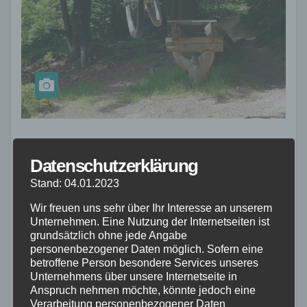
NATURURLAUB
Datenschutzerklärung
Radfahren auf dem Bocklradweg
Stand: 04.01.2023
Pleystein
Wir freuen uns sehr über Ihr Interesse an unserem
Unternehmen. Eine Nutzung der Internetseiten ist
JAN. 4, 2023
BAVARIAN
grundsätzlich ohne jede Angabe
Wenn Sie auf der Suche nach einem Tagesausflug mit
personenbezogener Daten möglich. Sofern eine
betroffene Person besondere Services unseres
der Familie sind, ist der Bockl-Radweg in der Stadt
Unternehmens über unsere Internetseite in
Pleystein genau das Richtige für Sie! Der Radweg ist
Anspruch nehmen möchte, könnte jedoch eine
Verarbeitung personenbezogener Daten