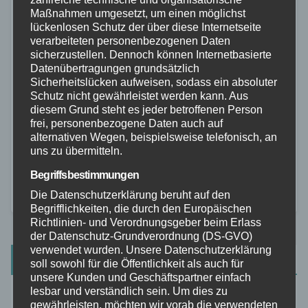
AKTIVURLAUB
NATURURLAUB
UNCATEGORIZED
WANDERURLAUB
Maßnahmen umgesetzt, um einen möglichst
lückenlosen Schutz der über diese Internetseite
Die schönsten Touren in der
verarbeiteten personenbezogenen Daten
Sächsischen Schweiz
sicherzustellen. Dennoch können Internetbasierte
Datenübertragungen grundsätzlich
Sicherheitslücken aufweisen, sodass ein absoluter
JAN. 3, 2023
BAVARIAN
Schutz nicht gewährleistet werden kann. Aus
Die Sächsische Schweiz ist ein wahres
diesem Grund steht es jeder betroffenen Person
frei, personenbezogene Daten auch auf
Fahrradparadies und zählt zu den schönsten
alternativen Wegen, beispielsweise telefonisch, an
Radtouren in Deutschland. Ob nun auf dem Weg zur
uns zu übermitteln.
Arbeit oder zum Vergnügen – die Region bietet eine…
Begriffsbestimmungen
Die Datenschutzerklärung beruht auf den
Begrifflichkeiten, die durch den Europäischen
Richtlinien- und Verordnungsgeber beim Erlass
der Datenschutz-Grundverordnung (DS-GVO)
verwendet wurden. Unsere Datenschutzerklärung
Suchen
soll sowohl für die Öffentlichkeit als auch für
unsere Kunden und Geschäftspartner einfach
lesbar und verständlich sein. Um dies zu
gewährleisten, möchten wir vorab die verwendeten
Suchen