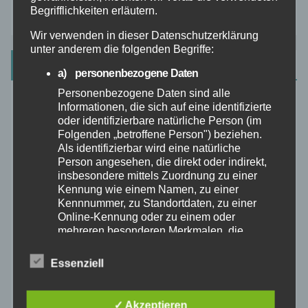
Begrifflichkeiten erläutern.
Wir verwenden in dieser Datenschutzerklärung
unter anderem die folgenden Begriffe:
Kürzlich Hinzugefügt
a) personenbezogene Daten
Personenbezogene Daten sind alle
Informationen, die sich auf eine identifizierte
Radfahren in Dänemark: Entdeckt die besten
oder identifizierbare natürliche Person (im
Routen mit dem Fahrrad.
Folgenden „betroffene Person") beziehen.
Als identifizierbar wird eine natürliche
Triathlon Lenkeraufsatz Test: Unsere Top-
Person angesehen, die direkt oder indirekt,
Empfehlungen
insbesondere mittels Zuordnung zu einer
Kennung wie einem Namen, zu einer
Kennnummer, zu Standortdaten, zu einer
Kette oder Riemen: Antriebswahl für Fahrräder
Online-Kennung oder zu einem oder
mehreren besonderen Merkmalen, die
Ausdruck der physischen, physiologischen,
Ortlieb Quick Rack Test: Unsere Eindrücke & Fazit
genetischen, psychischen, wirtschaftlichen,
Essenziell
kulturellen oder sozialen Identität dieser
Tout Terrain Vasco – Vielseitiges Reisebike
natürlichen Person sind, identifiziert werden
entdecken
kann.
✓ Akzeptieren