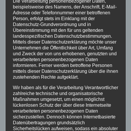
Die Verarbeitung personenbezogener Daten,
des Quick Rack Light
beispielsweise des Namens, der Anschrift, E-Mail-
Adresse oder Telefonnummer einer betroffenen
Person, erfolgt stets im Einklang mit der
Datenschutz-Grundverordnung und in
Wir haben den Ortlieb Quick Rack Light auf
Übereinstimmung mit den für uns geltenden
seine Funktionalität und Robustheit getestet
landesspezifischen Datenschutzbestimmungen.
Mittels dieser Datenschutzerklärung möchte unser
und waren von seiner Leistung beeindruckt.
Unternehmen die Öffentlichkeit über Art, Umfang
Der Gepäckträger hat sich sowohl auf der
und Zweck der von uns erhobenen, genutzten und
Straße als auch auf Schotter- und Waldwegen
verarbeiteten personenbezogenen Daten
informieren. Ferner werden betroffene Personen
bewährt und dabei keinerlei Probleme
mittels dieser Datenschutzerklärung über die ihnen
verursacht.
zustehenden Rechte aufgeklärt.
Die Montage und Demontage des Quick Rack
Wir haben als für die Verarbeitung Verantwortlicher
zahlreiche technische und organisatorische
Light sind schnell und einfach. Innerhalb von
Maßnahmen umgesetzt, um einen möglichst
Sekunden kann der Gepäckträger an- und
lückenlosen Schutz der über diese Internetseite
verarbeiteten personenbezogenen Daten
abgenommen werden. Dank seiner stabilen
sicherzustellen. Dennoch können Internetbasierte
Konstruktion sitzt er fest am Fahrrad und bietet
Datenübertragungen grundsätzlich
eine maximale Traglast von 20 kg. Damit eignet
Sicherheitslücken aufweisen, sodass ein absoluter