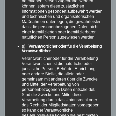
betroffenen Person zugeordnet werden
seinem leichten Aluminiumdesign
können, sofern diese zusätzlichen
Informationen gesondert aufbewahrt werden
beeinträchtigt der Quick Rack Light das
und technischen und organisatorischen
Fahrverhalten des Fahrrads nicht und
Maßnahmen unterliegen, die gewährleisten,
trägt kaum zusätzliches Gewicht bei.
dass die personenbezogenen Daten nicht
einer identifizierten oder identifizierbaren
natürlichen Person zugewiesen werden.
Ein potenzieller Nachteil des Quick Rack Light
ist die minimalistiche Plattform, die
g) Verantwortlicher oder für die Verarbeitung
Verantwortlicher
möglicherweise nicht ausreichend Platz für
Verantwortlicher oder für die Verarbeitung
größere Packtaschen bietet. Es ist wichtig zu
Verantwortlicher ist die natürliche oder
beachten, dass dies von den individuellen
juristische Person, Behörde, Einrichtung
Bedürfnissen und Vorlieben des Fahrradfahrers
oder andere Stelle, die allein oder
gemeinsam mit anderen über die Zwecke
abhängt. Dennoch überwiegen die Vorteile des
und Mittel der Verarbeitung von
Quick Rack Light und es wird positiv bewertet.
personenbezogenen Daten entscheidet.
Sind die Zwecke und Mittel dieser
Verarbeitung durch das Unionsrecht oder
Vorteile
Nachteile
das Recht der Mitgliedstaaten vorgegeben,
so kann der Verantwortliche
Möglicherweise
beziehungsweise können die bestimmten