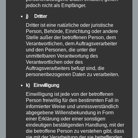
Der Ortlieb Quick Rack Light ist eine praktische
jedoch nicht als Empfänger.
und vielseitige Lösung für Fahrradfahrer, die
j) Dritter
Wert auf Gewicht, Flexibilität und Funktionalität
Dritter ist eine natürliche oder juristische
legen. Mit seiner schnellen Montage und
Person, Behörde, Einrichtung oder andere
Demontage ermöglicht er es uns, unser Bike in
Stelle außer der betroffenen Person, dem
Verantwortlichen, dem Auftragsverarbeiter
Sekundenschnelle in ein praktisches
und den Personen, die unter der
Commuter-Bike zu verwandeln und bietet eine
unmittelbaren Verantwortung des
maximale Traglast von 20 kg. Der Gepäckträger
Verantwortlichen oder des
Auftragsverarbeiters befugt sind, die
ist kompatibel mit verschiedenen Fahrrädern
personenbezogenen Daten zu verarbeiten.
und Packtaschensystemen und hat sich in
k) Einwilligung
Tests als robust und zuverlässig erwiesen.
Einwilligung ist jede von der betroffenen
Insgesamt wird der Quick Rack Light positiv
Person freiwillig für den bestimmten Fall in
bewertet und bietet eine praktische Lösung für
informierter Weise und unmissverständlich
den Transport von Gepäck.
abgegebene Willensbekundung in Form
einer Erklärung oder einer sonstigen
FAQ
eindeutigen bestätigenden Handlung, mit der
die betroffene Person zu verstehen gibt, dass
sie mit der Verarbeitung der sie betreffenden