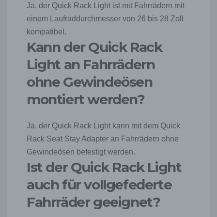
E-Mail: creindl85@gmail.com
Ja, der Quick Rack Light ist mit Fahrrädern mit
einem Laufraddurchmesser von 26 bis 28 Zoll
DE 343561815
kompatibel.
Cookies / SessionStorage / LocalStorage
Kann der Quick Rack
Die Internetseiten verwenden teilweise so
genannte Cookies, LocalStorage und
Light an Fahrrädern
SessionStorage. Dies dient dazu, unser Angebot
ohne Gewindeösen
nutzerfreundlicher, effektiver und sicherer zu
machen. Local Storage und SessionStorage ist
montiert werden?
eine Technologie, mit welcher ihr Browser Daten
auf Ihrem Computer oder mobilen Gerät
abspeichert. Cookies sind Textdateien, welche
Ja, der Quick Rack Light kann mit dem Quick
über einen Internetbrowser auf einem
Computersystem abgelegt und gespeichert
Rack Seat Stay Adapter an Fahrrädern ohne
werden. Sie können die Verwendung von Cookies,
Gewindeösen befestigt werden.
LocalStorage und SessionStorage durch
Ist der Quick Rack Light
entsprechende Einstellung in Ihrem Browser
verhindern.
auch für vollgefederte
Zahlreiche Internetseiten und Server verwenden
Fahrräder geeignet?
Cookies. Viele Cookies enthalten eine sogenannte
Cookie-ID. Eine Cookie-ID ist eine eindeutige