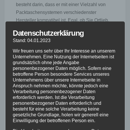
besteht darin, dass er mit einer Vielzahl von
Packtaschensystemen verschiedenster
Hersteller kompatibel ist. Egal, ob Sie Ortlieb,
Vaude, Basil oder andere namhafte Marken
Datenschutzerklärung
bevorzugen – der Gepäckträger bietet Ihnen die
Stand: 04.01.2023
Möglichkeit, Ihre bevorzugten Taschen zu
Wir freuen uns sehr über Ihr Interesse an unserem
verwenden und Ihr Gepäck sicher und bequem
Unternehmen. Eine Nutzung der Internetseiten ist
zu transportieren.
grundsätzlich ohne jede Angabe
personenbezogener Daten möglich. Sofern eine
Mit der flexiblen Kompatibilität des Quick Rack
betroffene Person besondere Services unseres
Unternehmens über unsere Internetseite in
Light und seinen vielseitigen
Anspruch nehmen möchte, könnte jedoch eine
Einsatzmöglichkeiten erhalten Fahrradfahrer
Verarbeitung personenbezogener Daten
eine praktische Lösung für den
erforderlich werden. Ist die Verarbeitung
personenbezogener Daten erforderlich und
Gepäcktransport, unabhängig von ihrem
besteht für eine solche Verarbeitung keine
Fahrradtyp und ihren individuellen Vorlieben.
gesetzliche Grundlage, holen wir generell eine
Einwilligung der betroffenen Person ein.
Test und Bewertung