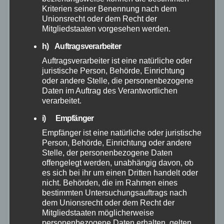
Schnelle und einfache
nicht genügend
Kriterien seiner Benennung nach dem
Unionsrecht oder dem Recht der
Montage
Platz für größere
Mitgliedstaaten vorgesehen werden.
Packtaschen
h) Auftragsverarbeiter
Kompatibilität mit
Auftragsverarbeiter ist eine natürliche oder
verschiedenen
juristische Person, Behörde, Einrichtung
oder andere Stelle, die personenbezogene
Fahrrädern und
Daten im Auftrag des Verantwortlichen
Packtaschensystemen
verarbeitet.
i) Empfänger
Maximale Traglast von
20 kg
Empfänger ist eine natürliche oder juristische
Person, Behörde, Einrichtung oder andere
Stelle, der personenbezogene Daten
Leichtes Gewicht von
offengelegt werden, unabhängig davon, ob
nur 440 g
es sich bei ihr um einen Dritten handelt oder
nicht. Behörden, die im Rahmen eines
bestimmten Untersuchungsauftrags nach
Fazit
dem Unionsrecht oder dem Recht der
Mitgliedstaaten möglicherweise
personenbezogene Daten erhalten, gelten