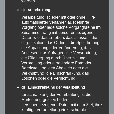
werden.
c) Verarbeitung
Verarbeitung ist jeder mit oder ohne Hilfe
Der Ortlieb Quick Rack Light hat uns in
automatisierter Verfahren ausgeführte
unserem Test überzeugt und ist eine klare
Vorgang oder jede solche Vorgangsreihe im
Empfehlung für alle Fahrradfahrer, die einen
Zusammenhang mit personenbezogenen
Daten wie das Erheben, das Erfassen, die
zuverlässigen und flexiblen Gepäckträger
Organisation, das Ordnen, die Speicherung,
suchen.
die Anpassung oder Veränderung, das
Auslesen, das Abfragen, die Verwendung,
Vorteile und Nachteile
die Offenlegung durch Übermittlung,
Verbreitung oder eine andere Form der
des Quick Rack Light
Bereitstellung, den Abgleich oder die
Verknüpfung, die Einschränkung, das
Löschen oder die Vernichtung.
Der Ortlieb Quick Rack Light bietet viele
d) Einschränkung der Verarbeitung
Vorteile für Fahrradfahrer. Zu den
Einschränkung der Verarbeitung ist die
Hauptvorteilen gehören:
Markierung gespeicherter
personenbezogener Daten mit dem Ziel, ihre
künftige Verarbeitung einzuschränken.
Schnelle und einfache Montage: Der