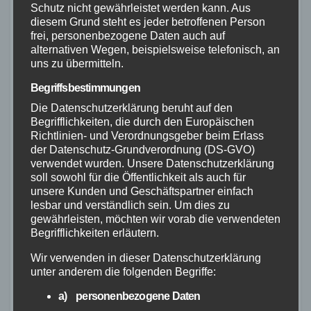
Schutz nicht gewährleistet werden kann. Aus
er sich hervorragend für den Transport von
diesem Grund steht es jeder betroffenen Person
Gepäck.
frei, personenbezogene Daten auch auf
alternativen Wegen, beispielsweise telefonisch, an
Durch seine Kompatibilität mit verschiedenen
uns zu übermitteln.
Fahrrädern und Packtaschensystemen ist der
Begriffsbestimmungen
Quick Rack Light äußerst vielseitig einsetzbar.
Die Datenschutzerklärung beruht auf den
Egal ob auf dem täglichen Weg zur Arbeit oder
Begrifflichkeiten, die durch den Europäischen
auf mehrtägigen Fahrradtouren, er bietet eine
Richtlinien- und Verordnungsgeber beim Erlass
der Datenschutz-Grundverordnung (DS-GVO)
praktische und zuverlässige Lösung.
verwendet wurden. Unsere Datenschutzerklärung
soll sowohl für die Öffentlichkeit als auch für
unsere Kunden und Geschäftspartner einfach
lesbar und verständlich sein. Um dies zu
gewährleisten, möchten wir vorab die verwendeten
„Der Quick Rack Light ist meine
Begrifflichkeiten erläutern.
erste Wahl, wenn es um einen
Wir verwenden in dieser Datenschutzerklärung
einfach zu montierenden und
unter anderem die folgenden Begriffe:
vielseitig einsetzbaren
Gepäckträger geht. Er hat sich in
a) personenbezogene Daten
allen Situationen bewährt und bietet