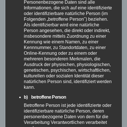
Personenbezogene Daten sind alle
eine stabile Plattform für meine
Informationen, die sich auf eine identifizierte
Packtaschen.“
oder identifizierbare natürliche Person (im
Folgenden „betroffene Person") beziehen.
Als identifizierbar wird eine natürliche
Person angesehen, die direkt oder indirekt,
Insgesamt haben wir den Quick Rack Light
insbesondere mittels Zuordnung zu einer
Kennung wie einem Namen, zu einer
positiv bewertet. Er erfüllt alle Anforderungen
Kennnummer, zu Standortdaten, zu einer
an einen hochwertigen Gepäckträger und bietet
Online-Kennung oder zu einem oder
eine praktische Lösung für Fahrradfahrer, die
mehreren besonderen Merkmalen, die
Ausdruck der physischen, physiologischen,
Wert auf Gewicht, Funktionalität und
genetischen, psychischen, wirtschaftlichen,
Zuverlässigkeit legen.
kulturellen oder sozialen Identität dieser
natürlichen Person sind, identifiziert werden
kann.
b) betroffene Person
Betroffene Person ist jede identifizierte oder
identifizierbare natürliche Person, deren
personenbezogene Daten von dem für die
Verarbeitung Verantwortlichen verarbeitet