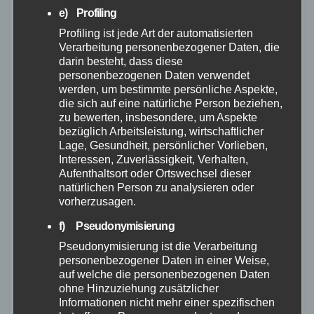
Quick Rack Light kann in nur wenigen
e) Profiling
Sekunden an den Fixpunkten am Fahrrad
Profiling ist jede Art der automatisierten
befestigt werden, was eine praktische und
Verarbeitung personenbezogener Daten, die
darin besteht, dass diese
zeitsparende Lösung darstellt.
personenbezogenen Daten verwendet
Kompatibilität mit verschiedenen
werden, um bestimmte persönliche Aspekte,
Fahrrädern und Packtaschensystemen:
die sich auf eine natürliche Person beziehen,
zu bewerten, insbesondere, um Aspekte
Egal, ob Sie ein E-Bike, ein Gravel-,
bezüglich Arbeitsleistung, wirtschaftlicher
Road- oder Mountainbike besitzen, der
Lage, Gesundheit, persönlicher Vorlieben,
Quick Rack Light passt zu den meisten
Interessen, Zuverlässigkeit, Verhalten,
Aufenthaltsort oder Ortswechsel dieser
Fahrrädern und ist mit einer Vielzahl von
natürlichen Person zu analysieren oder
Packtaschensystemen verschiedener
vorherzusagen.
Hersteller kompatibel.
f) Pseudonymisierung
Maximale Traglast von 20 kg: Der
Pseudonymisierung ist die Verarbeitung
Gepäckträger kann bis zu 20 kg Gewicht
personenbezogener Daten in einer Weise,
tragen, was ausreichend Platz für Ihre
auf welche die personenbezogenen Daten
ohne Hinzuziehung zusätzlicher
Gepäck- und Transportbedürfnisse bietet.
Informationen nicht mehr einer spezifischen
Leichtes Gewicht von nur 440 g: Mit