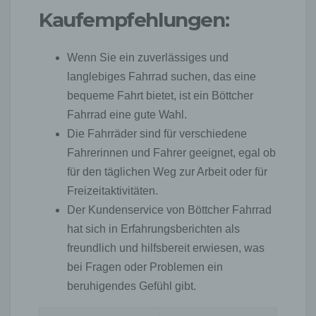
automatisiertes System eine Reihe von
Kaufempfehlungen:
allgemeinen Daten und Informationen. Diese
allgemeinen Daten und Informationen werden in
den Logfiles des Servers gespeichert. Erfasst
Wenn Sie ein zuverlässiges und
werden können die (1) verwendeten Browsertypen
langlebiges Fahrrad suchen, das eine
und Versionen, (2) das vom zugreifenden System
verwendete Betriebssystem, (3) die Internetseite,
bequeme Fahrt bietet, ist ein Böttcher
von welcher ein zugreifendes System auf unsere
Fahrrad eine gute Wahl.
Internetseite gelangt (sogenannte Referrer), (4) die
Die Fahrräder sind für verschiedene
Unterwebseiten, welche über ein zugreifendes
System auf unserer Internetseite angesteuert
Fahrerinnen und Fahrer geeignet, egal ob
werden, (5) das Datum und die Uhrzeit eines
für den täglichen Weg zur Arbeit oder für
Zugriffs auf die Internetseite, (6) eine Internet-
Freizeitaktivitäten.
Protokoll-Adresse (IP-Adresse), (7) der Internet-
Service-Provider des zugreifenden Systems und (8)
Der Kundenservice von Böttcher Fahrrad
sonstige ähnliche Daten und Informationen, die der
hat sich in Erfahrungsberichten als
Gefahrenabwehr im Falle von Angriffen auf unsere
informationstechnologischen Systeme dienen.
freundlich und hilfsbereit erwiesen, was
bei Fragen oder Problemen ein
Bei der Nutzung dieser allgemeinen Daten und
beruhigendes Gefühl gibt.
Informationen ziehen wird keine Rückschlüsse auf
die betroffene Person. Diese Informationen werden
vielmehr benötigt, um (1) die Inhalte unserer