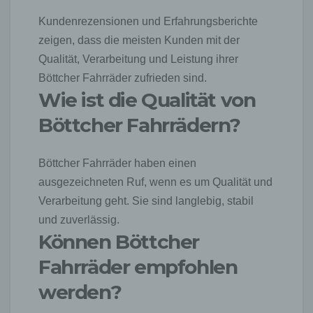
personenbezogenen Daten jederzeit abzuändern
Kundenrezensionen und Erfahrungsberichte
oder vollständig aus dem Datenbestand des für die
Verarbeitung Verantwortlichen löschen zu lassen.
zeigen, dass die meisten Kunden mit der
Qualität, Verarbeitung und Leistung ihrer
Der für die Verarbeitung Verantwortliche erteilt
jeder betroffenen Person jederzeit auf Anfrage
Böttcher Fahrräder zufrieden sind.
Auskunft darüber, welche personenbezogenen
Wie ist die Qualität von
Daten über die betroffene Person gespeichert sind.
Ferner berichtigt oder löscht der für die
Böttcher Fahrrädern?
Verarbeitung Verantwortliche personenbezogene
Daten auf Wunsch oder Hinweis der betroffenen
Person, soweit dem keine gesetzlichen
Böttcher Fahrräder haben einen
Aufbewahrungspflichten entgegenstehen. Die
ausgezeichneten Ruf, wenn es um Qualität und
Gesamtheit der Mitarbeiter des für die Verarbeitung
Verantwortlichen stehen der betroffenen Person in
Verarbeitung geht. Sie sind langlebig, stabil
diesem Zusammenhang als Ansprechpartner zur
und zuverlässig.
Verfügung.
Können Böttcher
Kontaktmöglichkeit über die Internetseite
Fahrräder empfohlen
Die Internetseite enthält aufgrund von gesetzlichen
werden?
Vorschriften Angaben, die eine schnelle
elektronische Kontaktaufnahme zu unserem