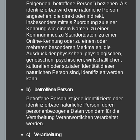
und die Fahrräder als ergonomisch
Folgenden „betroffene Person") beziehen. Als
beschrieben. Dies ermöglicht längere Fahrten
identifizierbar wird eine natürliche Person
angesehen, die direkt oder indirekt,
ohne größere Beschwerden.
insbesondere mittels Zuordnung zu einer
Kennung wie einem Namen, zu einer
Ein weiterer positiver Punkt, der oft in den
Kennnummer, zu Standortdaten, zu einer
Kundenrezensionen erwähnt wird, ist die
Online-Kennung oder zu einem oder
mehreren besonderen Merkmalen, die
einfache Montage der Fahrräder. Viele Kunden
Ausdruck der physischen, physiologischen,
sind der Meinung, dass die Böttcher Fahrräder
genetischen, psychischen, wirtschaftlichen,
kulturellen oder sozialen Identität dieser
leicht zusammenzubauen sind und keine
natürlichen Person sind, identifiziert werden
komplizierten Arbeitsschritte erfordern.
kann.
Ein guter Kundenservice wird ebenfalls von
b) betroffene Person
den Kunden hervorgehoben. Die meisten
Betroffene Person ist jede identifizierte oder
identifizierbare natürliche Person, deren
Kunden geben an, dass sie bei Fragen oder
personenbezogene Daten von dem für die
Problemen einen freundlichen und hilfsbereiten
Verarbeitung Verantwortlichen verarbeitet
Kundenservice erlebt haben.
werden.
c) Verarbeitung
Es gibt vereinzelt auch negative Bewertungen