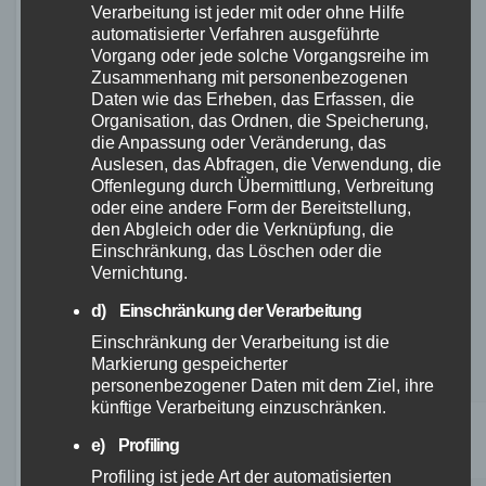
Verarbeitung ist jeder mit oder ohne Hilfe
zu Böttcher Fahrrädern, die meist auf Probleme
automatisierter Verfahren ausgeführte
mit der Lieferung oder dem Kundenservice
Vorgang oder jede solche Vorgangsreihe im
Zusammenhang mit personenbezogenen
hinweisen. Allerdings sind diese negativen
Daten wie das Erheben, das Erfassen, die
Erfahrungen in der Minderheit und stehen den
Organisation, das Ordnen, die Speicherung,
positiven Kundenrezensionen gegenüber.
die Anpassung oder Veränderung, das
Auslesen, das Abfragen, die Verwendung, die
Offenlegung durch Übermittlung, Verbreitung
Insgesamt zeigen die Kundenrezensionen,
oder eine andere Form der Bereitstellung,
dass Böttcher Fahrräder bei den Kunden
den Abgleich oder die Verknüpfung, die
beliebt sind und eine positive Resonanz
Einschränkung, das Löschen oder die
Vernichtung.
erhalten. Die Qualität, der Komfort, die einfache
Montage und der Kundenservice sind die
d) Einschränkung der Verarbeitung
Hauptgründe, warum Kunden mit ihren Böttcher
Einschränkung der Verarbeitung ist die
Markierung gespeicherter
Fahrrädern zufrieden sind.
personenbezogener Daten mit dem Ziel, ihre
künftige Verarbeitung einzuschränken.
Positive
Negative
e) Profiling
Aspekte
Aspekte
Profiling ist jede Art der automatisierten