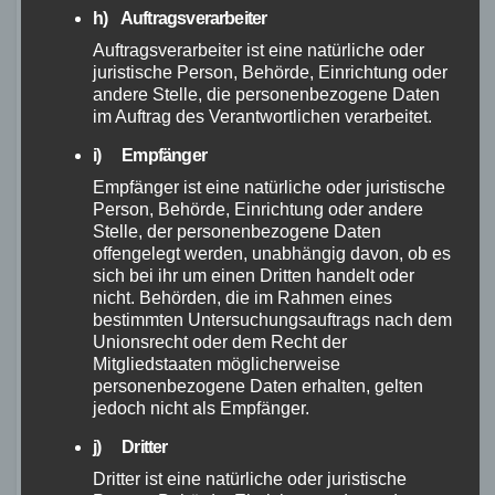
h) Auftragsverarbeiter
Böttcher Fahrräder im
Auftragsverarbeiter ist eine natürliche oder
juristische Person, Behörde, Einrichtung oder
Test
andere Stelle, die personenbezogene Daten
im Auftrag des Verantwortlichen verarbeitet.
In verschiedenen Tests wurden Böttcher
i) Empfänger
Fahrräder auf ihre Qualität, Leistung und
Empfänger ist eine natürliche oder juristische
Zuverlässigkeit geprüft. Die Ergebnisse waren
Person, Behörde, Einrichtung oder andere
Stelle, der personenbezogene Daten
größtenteils positiv, mit vielen Fahrrädern, die
offengelegt werden, unabhängig davon, ob es
gute Bewertungen erhalten haben. Die
sich bei ihr um einen Dritten handelt oder
nicht. Behörden, die im Rahmen eines
Testergebnisse zeigten, dass die Fahrräder gut
bestimmten Untersuchungsauftrags nach dem
verarbeitet sind, eine angenehme Fahrt bieten
Unionsrecht oder dem Recht der
und den Anforderungen des täglichen
Mitgliedstaaten möglicherweise
personenbezogene Daten erhalten, gelten
Gebrauchs standhalten.
jedoch nicht als Empfänger.
Die Tests haben bestätigt, dass Böttcher
j) Dritter
Fahrräder eine hohe Qualität aufweisen.
Dritter ist eine natürliche oder juristische