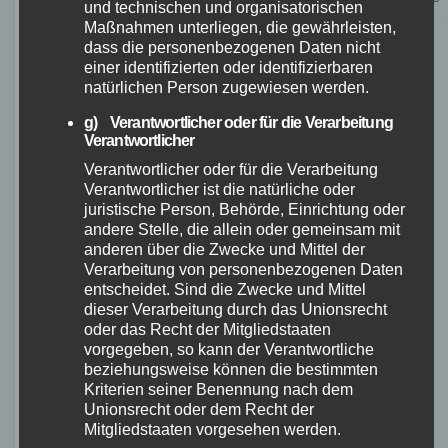
und technischen und organisatorischen
Maßnahmen unterliegen, die gewährleisten,
dass die personenbezogenen Daten nicht
Bitte beachten Sie, dass die Erfahrungen und
einer identifizierten oder identifizierbaren
Meinungen der Kunden individuell sind und
natürlichen Person zugewiesen werden.
von Person zu Person variieren können. Wir
g) Verantwortlicher oder für die Verarbeitung
empfehlen Ihnen, die
Kundenrezensionen zu
Verantwortlicher
Böttcher Fahrrädern
zu lesen und Ihre eigene
Verantwortlicher oder für die Verarbeitung
Verantwortlicher ist die natürliche oder
Entscheidung unter Berücksichtigung Ihrer
juristische Person, Behörde, Einrichtung oder
persönlichen Vorlieben zu treffen.
andere Stelle, die allein oder gemeinsam mit
anderen über die Zwecke und Mittel der
Verarbeitung von personenbezogenen Daten
entscheidet. Sind die Zwecke und Mittel
dieser Verarbeitung durch das Unionsrecht
oder das Recht der Mitgliedstaaten
vorgegeben, so kann der Verantwortliche
beziehungsweise können die bestimmten
Kriterien seiner Benennung nach dem
Unionsrecht oder dem Recht der
Mitgliedstaaten vorgesehen werden.