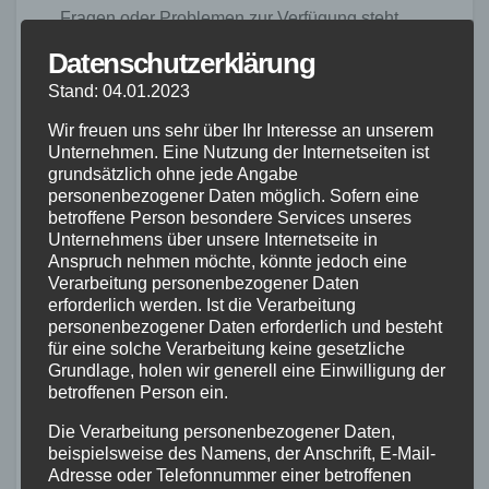
Fragen oder Problemen zur Verfügung steht.
Kunden loben den freundlichen und
Datenschutzerklärung
kompetenten Support, der ihnen bei der Lösung
Stand: 04.01.2023
ihrer Anliegen hilft. Darüber hinaus bietet
Wir freuen uns sehr über Ihr Interesse an unserem
Böttcher Fahrrad eine Garantie auf seine
Unternehmen. Eine Nutzung der Internetseiten ist
Fahrräder, die ein weiteres Zeichen für die
grundsätzlich ohne jede Angabe
Qualität und das Vertrauen des Unternehmens
personenbezogener Daten möglich. Sofern eine
betroffene Person besondere Services unseres
in seine Produkte ist.
Unternehmens über unsere Internetseite in
Anspruch nehmen möchte, könnte jedoch eine
Wenn Sie nach einem zuverlässigen Fahrrad
Verarbeitung personenbezogener Daten
erforderlich werden. Ist die Verarbeitung
suchen, das eine gute Leistung bietet, sollten
personenbezogener Daten erforderlich und besteht
Sie Böttcher Fahrräder definitiv in Betracht
für eine solche Verarbeitung keine gesetzliche
ziehen. Mit ihrer hochwertigen Verarbeitung,
Grundlage, holen wir generell eine Einwilligung der
betroffenen Person ein.
Zuverlässigkeit und dem aufmerksamen
Kundenservice sind Böttcher Fahrräder eine
Die Verarbeitung personenbezogener Daten,
ausgezeichnete Wahl für alle, die gerne
beispielsweise des Namens, der Anschrift, E-Mail-
Adresse oder Telefonnummer einer betroffenen
Fahrrad fahren und ein qualitativ hochwertiges