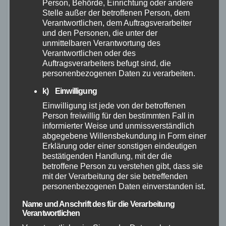
Sowohl die Rahmenkonstruktion als auch die
Person, Behörde, Einrichtung oder andere
Stelle außer der betroffenen Person, dem
Komponenten sind gut verarbeitet und
Verantwortlichen, dem Auftragsverarbeiter
garantieren eine langfristige Haltbarkeit. Die
und den Personen, die unter der
Fahrräder wurden auf ihre Stabilität, den
unmittelbaren Verantwortung des
Verantwortlichen oder des
Fahrkomfort und die Handlingeigenschaften
Auftragsverarbeiters befugt sind, die
geprüft und erzielten dabei überzeugende
personenbezogenen Daten zu verarbeiten.
Ergebnisse.
k) Einwilligung
Einwilligung ist jede von der betroffenen
Die Testpersonen hoben besonders hervor,
Person freiwillig für den bestimmten Fall in
dass die Böttcher Fahrräder eine angenehme
informierter Weise und unmissverständlich
und komfortable Fahrt ermöglichen. Die
abgegebene Willensbekundung in Form einer
Erklärung oder einer sonstigen eindeutigen
optimale Fahrposition sowie die effiziente
bestätigenden Handlung, mit der die
Kraftübertragung sorgen dafür, dass Sie
betroffene Person zu verstehen gibt, dass sie
mühelos und mit Freude durch die Stadt oder
mit der Verarbeitung der sie betreffenden
personenbezogenen Daten einverstanden ist.
die Natur fahren können. Ob kurze Strecken
oder längere Touren – Böttcher Fahrräder
Name und Anschrift des für die Verarbeitung
Verantwortlichen
bieten eine zuverlässige Leistung.