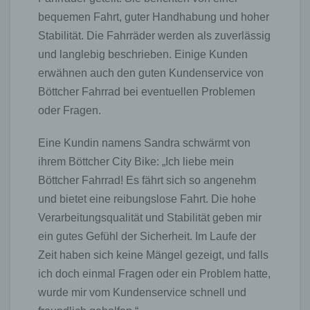
Internetbrowsern, die andere Cookies enthalten, zu
bequemen Fahrt, guter Handhabung und hoher
unterscheiden. Ein bestimmter Internetbrowser
Stabilität. Die Fahrräder werden als zuverlässig
kann über die eindeutige Cookie-ID wiedererkannt
und identifiziert werden.
und langlebig beschrieben. Einige Kunden
erwähnen auch den guten Kundenservice von
Durch den Einsatz von Cookies kann den Nutzern
dieser Internetseite nutzerfreundlichere Services
Böttcher Fahrrad bei eventuellen Problemen
bereitstellen, die ohne die Cookie-Setzung nicht
oder Fragen.
möglich wären.
Eine Kundin namens Sandra schwärmt von
Mittels eines Cookies können die Informationen
und Angebote auf unserer Internetseite im Sinne
ihrem Böttcher City Bike: „Ich liebe mein
des Benutzers optimiert werden. Cookies
Böttcher Fahrrad! Es fährt sich so angenehm
ermöglichen uns, wie bereits erwähnt, die Benutzer
unserer Internetseite wiederzuerkennen. Zweck
und bietet eine reibungslose Fahrt. Die hohe
dieser Wiedererkennung ist es, den Nutzern die
Verarbeitungsqualität und Stabilität geben mir
Verwendung unserer Internetseite zu erleichtern.
ein gutes Gefühl der Sicherheit. Im Laufe der
Der Benutzer einer Internetseite, die Cookies
verwendet, muss beispielsweise nicht bei jedem
Zeit haben sich keine Mängel gezeigt, und falls
Besuch der Internetseite erneut seine
ich doch einmal Fragen oder ein Problem hatte,
Zugangsdaten eingeben, weil dies von der
wurde mir vom Kundenservice schnell und
Internetseite und dem auf dem Computersystem
des Benutzers abgelegten Cookie übernommen