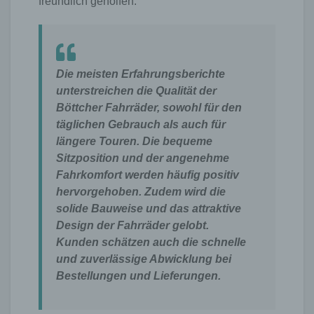
freundlich geholfen.“
wird. Ein weiteres Beispiel ist das Cookie eines
Warenkorbes im Online-Shop. Der Online-Shop
merkt sich die Artikel, die ein Kunde in den
virtuellen Warenkorb gelegt hat, über ein Cookie.
Die meisten Erfahrungsberichte
Die betroffene Person kann die Setzung von
unterstreichen die Qualität der
Cookies durch unsere Internetseite jederzeit mittels
Böttcher Fahrräder, sowohl für den
einer entsprechenden Einstellung des genutzten
Internetbrowsers verhindern und damit der Setzung
täglichen Gebrauch als auch für
von Cookies dauerhaft widersprechen. Ferner
längere Touren. Die bequeme
können bereits gesetzte Cookies jederzeit über
Sitzposition und der angenehme
einen Internetbrowser oder andere
Fahrkomfort werden häufig positiv
Softwareprogramme gelöscht werden. Dies ist in
hervorgehoben. Zudem wird die
allen gängigen Internetbrowsern möglich.
Deaktiviert die betroffene Person die Setzung von
solide Bauweise und das attraktive
Cookies in dem genutzten Internetbrowser, sind
Design der Fahrräder gelobt.
unter Umständen nicht alle Funktionen unserer
Kunden schätzen auch die schnelle
Internetseite vollumfänglich nutzbar.
und zuverlässige Abwicklung bei
Erfassung von allgemeinen Daten und Informationen
Bestellungen und Lieferungen.
Die Internetseite erfasst mit jedem Aufruf der
Internetseite durch eine betroffene Person oder ein