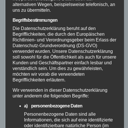
Fahrrädern sind größtenteils positiv. Unsere
alternativen Wegen, beispielsweise telefonisch, an
Analyse von Kundenrezensionen zeigt, dass
uns zu übermitteln.
die Fahrräder von Böttcher bei den Kunden auf
Begriffsbestimmungen
Resonanz stoßen und viele positive
Die Datenschutzerklärung beruht auf den
Bewertungen erhalten.
Begrifflichkeiten, die durch den Europäischen
Richtlinien- und Verordnungsgeber beim Erlass der
Datenschutz-Grundverordnung (DS-GVO)
Die Qualität der Böttcher Fahrräder wird von
verwendet wurden. Unsere Datenschutzerklärung
den Kunden besonders gelobt. Viele geben an,
soll sowohl für die Öffentlichkeit als auch für unsere
dass die Fahrräder gut verarbeitet sind und
Kunden und Geschäftspartner einfach lesbar und
verständlich sein. Um dies zu gewährleisten,
eine hohe Zuverlässigkeit bieten. Die Böttcher
möchten wir vorab die verwendeten
Fahrräder überzeugen durch ihre Langlebigkeit
Begrifflichkeiten erläutern.
und Stabilität, was von den Kunden als ein
Wir verwenden in dieser Datenschutzerklärung
wichtiges Kaufkriterium angesehen wird.
unter anderem die folgenden Begriffe:
Außerdem berichten viele Kunden von einem
a) personenbezogene Daten
hohen Komfort beim Fahren der Böttcher
Personenbezogene Daten sind alle
Informationen, die sich auf eine identifizierte
Fahrräder. Das Fahrgefühl wird als angenehm
oder identifizierbare natürliche Person (im