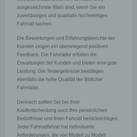
der Internetseite des für die Verarbeitung
ausgezeichnete Wahl sind, wenn Sie ein
Verantwortlichen unter Angabe von
zuverlässiges und qualitativ hochwertiges
personenbezogenen Daten zu registrieren. Welche
personenbezogenen Daten dabei an den für die
Fahrrad suchen.
Verarbeitung Verantwortlichen übermittelt werden,
ergibt sich aus der jeweiligen Eingabemaske, die
Die Bewertungen und Erfahrungsberichte der
für die Registrierung verwendet wird. Die von der
Kunden zeigen ein überwiegend positives
betroffenen Person eingegebenen
personenbezogenen Daten werden ausschließlich
Feedback. Die Fahrräder erfüllen die
für die interne Verwendung bei dem für die
Erwartungen der Kunden und bieten eine gute
Verarbeitung Verantwortlichen und für eigene
Leistung. Die Testergebnisse bestätigen
Zwecke erhoben und gespeichert. Der für die
Verarbeitung Verantwortliche kann die Weitergabe
ebenfalls die hohe Qualität der Böttcher
an einen oder mehrere Auftragsverarbeiter,
Fahrräder.
beispielsweise einen Paketdienstleister,
veranlassen, der die personenbezogenen Daten
Dennoch sollten Sie bei Ihrer
ebenfalls ausschließlich für eine interne
Verwendung, die dem für die Verarbeitung
Kaufentscheidung auch Ihre persönlichen
Verantwortlichen zuzurechnen ist, nutzt.
Bedürfnisse und Ihren Fahrstil berücksichtigen.
Durch eine Registrierung auf der Internetseite des
Jeder Fahrradfahrer hat individuelle
für die Verarbeitung Verantwortlichen wird ferner
Anforderungen, die von Modell zu Modell