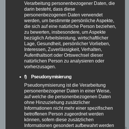
Verarbeitung personenbezogener Daten, die
Gut
Probleme
darin besteht, dass diese
verarbeitet
personenbezogenen Daten verwendet
Qualität
mit der
Hohe
werden, um bestimmte persönliche Aspekte,
Lieferung
die sich auf eine natürliche Person beziehen,
Zuverlässigkeit
zu bewerten, insbesondere, um Aspekte
bezüglich Arbeitsleistung, wirtschaftlicher
Lage, Gesundheit, persönlicher Vorlieben,
Angenehmes
Interessen, Zuverlässigkeit, Verhalten,
Aufenthaltsort oder Ortswechsel dieser
Fahrgefühl
Komfort
natürlichen Person zu analysieren oder
vorherzusagen.
Ergonomisches
f) Pseudonymisierung
Design
Pseudonymisierung ist die Verarbeitung
personenbezogener Daten in einer Weise,
Einfache
Montage
auf welche die personenbezogenen Daten
Zusammenbau
ohne Hinzuziehung zusätzlicher
Informationen nicht mehr einer spezifischen
Probleme
betroffenen Person zugeordnet werden
Freundlich
können, sofern diese zusätzlichen
Kundenservice
mit dem
und hilfsbereit
Informationen gesondert aufbewahrt werden
Kundenservice