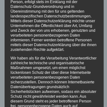
Person, erfolgt stets im Einklang mit der
Produkt wünschen.
Datenschutz-Grundverordnung und in
Übereinstimmung mit den für uns geltenden
landesspezifischen Datenschutzbestimmungen.
Mittels dieser Datenschutzerklärung möchte unser
Unternehmen die Öffentlichkeit über Art, Umfang
und Zweck der von uns erhobenen, genutzten und
verarbeiteten personenbezogenen Daten
informieren. Ferner werden betroffene Personen
mittels dieser Datenschutzerklärung über die ihnen
zustehenden Rechte aufgeklärt.
Wir haben als für die Verarbeitung Verantwortlicher
zahlreiche technische und organisatorische
Kundenrezensionen
Maßnahmen umgesetzt, um einen möglichst
lückenlosen Schutz der über diese Internetseite
zu Böttcher
verarbeiteten personenbezogenen Daten
sicherzustellen. Dennoch können Internetbasierte
Fahrrädern
Datenübertragungen grundsätzlich
Sicherheitslücken aufweisen, sodass ein absoluter
Schutz nicht gewährleistet werden kann. Aus
diesem Grund steht es jeder betroffenen Person
Die Erfahrungen von Kunden mit Böttcher
frei, personenbezogene Daten auch auf