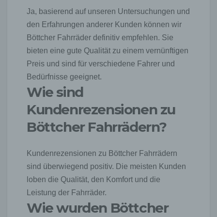
Unternehmen sowie eine unmittelbare
Kommunikation mit uns ermöglichen, was ebenfalls
Ja, basierend auf unseren Untersuchungen und
eine allgemeine Adresse der sogenannten
den Erfahrungen anderer Kunden können wir
elektronischen Post (E-Mail-Adresse) umfasst.
Böttcher Fahrräder definitiv empfehlen. Sie
Sofern eine betroffene Person per E-Mail oder über
ein Kontaktformular den Kontakt mit dem für die
bieten eine gute Qualität zu einem vernünftigen
Verarbeitung Verantwortlichen aufnimmt, werden
Preis und sind für verschiedene Fahrer und
die von der betroffenen Person übermittelten
Bedürfnisse geeignet.
personenbezogenen Daten automatisch
Wie sind
gespeichert. Solche auf freiwilliger Basis von einer
betroffenen Person an den für die Verarbeitung
Kundenrezensionen zu
Verantwortlichen übermittelten
personenbezogenen Daten werden für Zwecke der
Böttcher Fahrrädern?
Bearbeitung oder der Kontaktaufnahme zur
betroffenen Person gespeichert. Es erfolgt keine
Weitergabe dieser personenbezogenen Daten an
Kundenrezensionen zu Böttcher Fahrrädern
Dritte.
sind überwiegend positiv. Die meisten Kunden
Kommentarfunktion im Blog auf der Internetseite
loben die Qualität, den Komfort und die
Wir bieten den Nutzern auf einem Blog, der sich auf
Leistung der Fahrräder.
der Internetseite des für die Verarbeitung
Wie wurden Böttcher
Verantwortlichen befindet, die Möglichkeit,
individuelle Kommentare zu einzelnen Blog-