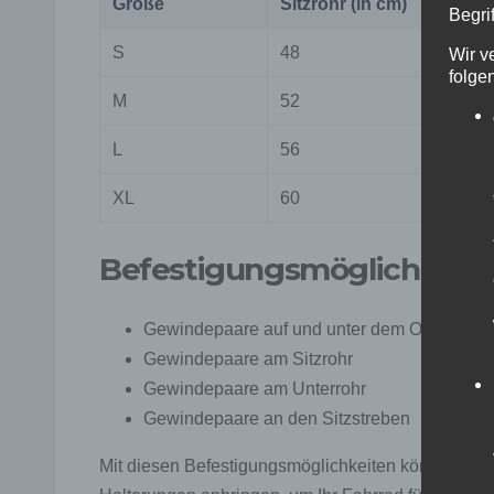
Größe
Sitzrohr (in cm)
Begrif
S
48
Wir v
folge
M
52
L
56
XL
60
Befestigungsmöglichkeite
Gewindepaare auf und unter dem Oberrohr
Gewindepaare am Sitzrohr
Gewindepaare am Unterrohr
Gewindepaare an den Sitzstreben
Mit diesen Befestigungsmöglichkeiten können Sie