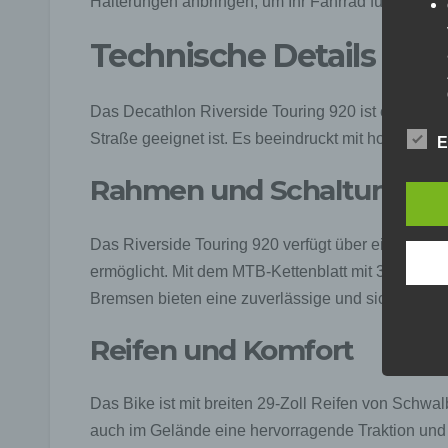
Halterungen anbringen, um Ihr Fahrrad für Radtou
Technische Details und
Das Decathlon Riverside Touring 920 ist ein Fahrr
Straße geeignet ist. Es beeindruckt mit hochwerti
E
Rahmen und Schaltung
Das Riverside Touring 920 verfügt über eine SRAM
ermöglicht. Mit dem MTB-Kettenblatt mit 32 Zähne
Bremsen bieten eine zuverlässige und sichere Verz
Reifen und Komfort
Das Bike ist mit breiten 29-Zoll Reifen von Schwal
auch im Gelände eine hervorragende Traktion und 