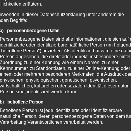
Rahmenhöhe (in cm)
flichkeiten erläutern.
52
erwenden in dieser Datenschutzerklärung unter anderem die
nden Begriffe:
56
a) personenbezogene Daten
Personenbezogene Daten sind alle Informationen, die sich auf 
60
identifizierte oder identifizierbare natürliche Person (im Folgen
„betroffene Person") beziehen. Als identifizierbar wird eine natü
64
Person angesehen, die direkt oder indirekt, insbesondere mittel
Zuordnung zu einer Kennung wie einem Namen, zu einer
Kennnummer, zu Standortdaten, zu einer Online-Kennung oder
n:
einem oder mehreren besonderen Merkmalen, die Ausdruck de
physischen, physiologischen, genetischen, psychischen,
wirtschaftlichen, kulturellen oder sozialen Identität dieser natür
Person sind, identifiziert werden kann.
b) betroffene Person
Betroffene Person ist jede identifizierte oder identifizierbare
natürliche Person, deren personenbezogene Daten von dem für
Verarbeitung Verantwortlichen verarbeitet werden.
 problemlos Gepäckträger, Schutzbleche und Bikepacking-