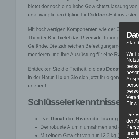
bietet dennoch eine hohe Gewichtszulassung von 
erschwinglichen Option für
Outdoor
-Enthusiasten.
Mit hochwertigen Komponenten wie der SRAM Riva
Dat
Thunder Burt bietet das Riverside Touring 920 ein
Stand
Gelände. Die zahlreichen Befestigungsmöglichkei
Wir f
montieren und Ihre Ausrüstung für eine Radtour o
Nutzu
perso
Entdecken Sie die Freiheit, die das
Decathlon Riv
beson
in der Natur. Holen Sie sich jetzt Ihr eigenes Riv
Anspr
perso
erleben!
perso
Verar
Schlüsselerkenntnisse:
Einwi
Die V
Das
Decathlon Riverside Touring 920
ist e
der A
Der robuste Aluminiumrahmen und die Carbon-
Perso
und i
Mit einem Gewicht von nur 12,3 kg (ohne Peda