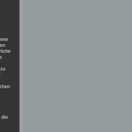
eine
den
rliche
s
 zu
r
lichen
 die