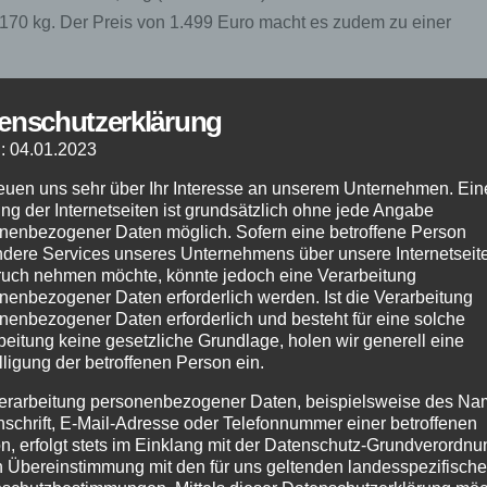
170 kg. Der Preis von 1.499 Euro macht es zudem zu einer
l 1×11 Schaltung und breiten 29-Zoll Reifen von Schwalbe
enschutzerklärung
 hervorragendes Fahrverhalten sowohl auf der Straße als auch 
: 04.01.2023
ten ermöglichen es Ihnen,
Bikepacking
-Zubehör problemlos zu
reuen uns sehr über Ihr Interesse an unserem Unternehmen. Ein
der
Bikepacking
-Abenteuer mitzunehmen.
ng der Internetseiten ist grundsätzlich ohne jede Angabe
nenbezogener Daten möglich. Sofern eine betroffene Person
erside Touring 920
bietet, und erleben Sie unvergessliche Fah
dere Services unseres Unternehmens über unsere Internetseite
erside Touring 920 und machen Sie sich bereit, neue Abenteuer z
uch nehmen möchte, könnte jedoch eine Verarbeitung
nenbezogener Daten erforderlich werden. Ist die Verarbeitung
nenbezogener Daten erforderlich und besteht für eine solche
beitung keine gesetzliche Grundlage, holen wir generell eine
lligung der betroffenen Person ein.
erarbeitung personenbezogener Daten, beispielsweise des Na
in vielseitiges
Fahrrad
für Touring, Gravel, Commute und Reise
nschrift, E-Mail-Adresse oder Telefonnummer einer betroffenen
Gabel sorgen für Stabilität und Langlebigkeit.
n, erfolgt stets im Einklang mit der Datenschutz-Grundverordnu
n Übereinstimmung mit den für uns geltenden landesspezifisch
le) ist das Bike überraschend leicht.