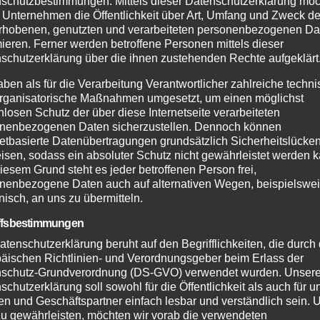
schutzbestimmungen. Mittels dieser Datenschutzerklärung mö
cht es Ihnen, zusätzliches Gepäck mitzunehmen.
 Unternehmen die Öffentlichkeit über Art, Umfang und Zweck de
rhobenen, genutzten und verarbeiteten personenbezogenen Da
 1×11 Schaltung und breite 29-Zoll Reifen bieten ein
mieren. Ferner werden betroffene Personen mittels dieser
schutzerklärung über die ihnen zustehenden Rechte aufgeklärt
hmendetails
aben als für die Verarbeitung Verantwortlicher zahlreiche techn
rganisatorische Maßnahmen umgesetzt, um einen möglichst
nlosen Schutz der über diese Internetseite verarbeiteten
itiges
Fahrrad
, das für verschiedene Einsatzbereiche geeignet i
nenbezogenen Daten sicherzustellen. Dennoch können
netbasierte Datenübertragungen grundsätzlich Sicherheitslücke
Der Rahmen besteht aus robustem Aluminium, während die Gabe
isen, sodass ein absoluter Schutz nicht gewährleistet werden k
n 12,3 kg (ohne Pedale) und ist in den Rahmengrößen S, M, L un
iesem Grund steht es jeder betroffenen Person frei,
on 170 kg. Der Rahmen verfügt über zahlreiche
nenbezogene Daten auch auf alternativen Wegen, beispielswe
onisch, an uns zu übermitteln.
 auf und unter dem Oberrohr, am Sitzrohr, am Unterrohr und a
he und
Bikepacking
-Halterungen montiert werden. Das Riversi
ffsbestimmungen
dtouren und Bikepacking-Abenteuer.
atenschutzerklärung beruht auf den Begrifflichkeiten, die durch
äischen Richtlinien- und Verordnungsgeber beim Erlass der
schutz-Grundverordnung (DS-GVO) verwendet wurden. Unser
schutzerklärung soll sowohl für die Öffentlichkeit als auch für u
n und Geschäftspartner einfach lesbar und verständlich sein.
zu gewährleisten, möchten wir vorab die verwendeten