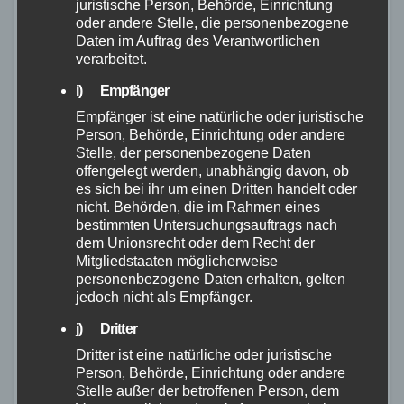
juristische Person, Behörde, Einrichtung
Ihren nächstgelegenen Decathlon Store
oder andere Stelle, die personenbezogene
wenden. Wir hoffen, dass Sie bald Ihr eigenes
Daten im Auftrag des Verantwortlichen
verarbeitet.
Riverside Touring 920 in den Händen halten
können, um unvergessliche Abenteuer zu
i) Empfänger
erleben.
Empfänger ist eine natürliche oder juristische
Person, Behörde, Einrichtung oder andere
Fazit
Stelle, der personenbezogene Daten
offengelegt werden, unabhängig davon, ob
es sich bei ihr um einen Dritten handelt oder
nicht. Behörden, die im Rahmen eines
Das Decathlon Riverside Touring 920 ist ein
bestimmten Untersuchungsauftrags nach
erschwingliches und vielseitiges
Bikepacking-
dem Unionsrecht oder dem Recht der
Gravelbike
. Es bietet ein gutes
Preis-
Mitgliedstaaten möglicherweise
personenbezogene Daten erhalten, gelten
Leistungs-Verhältnis
und ist mit einer
jedoch nicht als Empfänger.
hochwertigen Ausstattung ausgestattet. Der
j) Dritter
robuste Rahmen mit seinen vielen
Dritter ist eine natürliche oder juristische
Montagemöglichkeiten
und die
SRAM Rival
Person, Behörde, Einrichtung oder andere
1×11
-Gruppe machen es zu einem perfekten
Stelle außer der betroffenen Person, dem