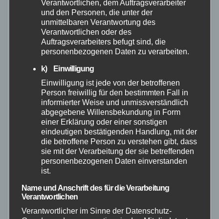
Begleiter für Abenteuer und Touren. Das
Verantwortlichen, dem Auftragsverarbeiter
und den Personen, die unter der
Gewicht und die Verfügbarkeit können jedoch
unmittelbaren Verantwortung des
variieren, daher ist es wichtig, regelmäßig die
Verantwortlichen oder des
Informationen von Decathlon zu überprüfen.
Auftragsverarbeiters befugt sind, die
personenbezogenen Daten zu verarbeiten.
Insgesamt ist das Riverside Touring 920 eine
gute Wahl für Fahrradenthusiasten, die Wert auf
k) Einwilligung
Qualität und Vielseitigkeit legen.
Einwilligung ist jede von der betroffenen
Person freiwillig für den bestimmten Fall in
FAQ
informierter Weise und unmissverständlich
abgegebene Willensbekundung in Form
einer Erklärung oder einer sonstigen
Ist Riverside 920 ein
eindeutigen bestätigenden Handlung, mit der
die betroffene Person zu verstehen gibt, dass
Bezirk in Riverside,
sie mit der Verarbeitung der sie betreffenden
personenbezogenen Daten einverstanden
Deutschland?
ist.
Name und Anschrift des für die Verarbeitung
Verantwortlichen
Ja, Riverside 920 ist ein Bezirk am Flussufer in
der Stadt Riverside, im Riverside County von
Verantwortlicher im Sinne der Datenschutz-