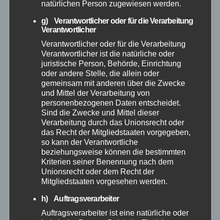
natürlichen Person zugewiesen werden.
verfügbar ist, lohnt es sich, regelmäßig nach
g) Verantwortlicher oder für die Verarbeitung
Updates zur Verfügbarkeit zu suchen. Sobald
Verantwortlicher
das Rad wieder bestellbar ist, sollten Sie
Verantwortlicher oder für die Verarbeitung
schnell handeln, da die Nachfrage hoch ist und
Verantwortlicher ist die natürliche oder
die Lieferzeiten möglicherweise länger sein
juristische Person, Behörde, Einrichtung
oder andere Stelle, die allein oder
können.
gemeinsam mit anderen über die Zwecke
und Mittel der Verarbeitung von
Während Sie auf die Verfügbarkeit des
personenbezogenen Daten entscheidet.
Riverside Touring 920 warten, können Sie sich
Sind die Zwecke und Mittel dieser
Verarbeitung durch das Unionsrecht oder
in der Zwischenzeit über alternative Optionen
das Recht der Mitgliedstaaten vorgegeben,
informieren oder andere Modelle erkunden, die
so kann der Verantwortliche
Ihren Anforderungen entsprechen könnten.
beziehungsweise können die bestimmten
Kriterien seiner Benennung nach dem
Unionsrecht oder dem Recht der
Halten Sie sich über die neuesten Updates zur
Mitgliedstaaten vorgesehen werden.
Verfügbarkeit des Riverside Touring 920 auf
h) Auftragsverarbeiter
dem Laufenden, indem Sie die offizielle
Auftragsverarbeiter ist eine natürliche oder
Decathlon-Website besuchen oder sich an