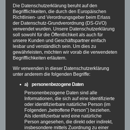
Gruppe und weitere
Die Datenschutzerklärung beruht auf den
Ausstattungsmerkma
Begrifflichkeiten, die durch den Europäischen
Richtlinien- und Verordnungsgeber beim Erlass
le
der Datenschutz-Grundverordnung (DS-GVO)
verwendet wurden. Unsere Datenschutzerklärung
soll sowohl für die Öffentlichkeit als auch für
unsere Kunden und Geschäftspartner einfach
Das Riverside Touring 920 ist mit der SRAM
lesbar und verständlich sein. Um dies zu
Rival 1×11-Gruppe ausgestattet, die eine
gewährleisten, möchten wir vorab die verwendeten
hervorragende
Schaltqualität
und
Begrifflichkeiten erläutern.
Bremsfunktion bietet. Die mechanische
Wir verwenden in dieser Datenschutzerklärung
Schaltgruppe ist langlebig und leicht zu warten.
unter anderem die folgenden Begriffe:
a) personenbezogene Daten
Mit dem
Rennlenker
hat man eine sportliche
Personenbezogene Daten sind alle
Sitzposition und viele Griffpositionen für
Informationen, die sich auf eine identifizierte
verschiedene Fahrsituationen.
oder identifizierbare natürliche Person (im
Folgenden „betroffene Person") beziehen.
Das Riverside Touring 920 hat auch weitere
Als identifizierbar wird eine natürliche
Person angesehen, die direkt oder indirekt,
Ausstattungsmerkmale wie Plattformpedale,
insbesondere mittels Zuordnung zu einer