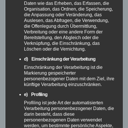
Daten wie das Erheben, das Erfassen, die
Organisation, das Ordnen, die Speicherung,
die Anpassung oder Veränderung, das
Das Riverside Touring 920 ist mit den
Auslesen, das Abfragen, die Verwendung,
Schwalbe Thunder Burt-Reifen
in einer Breite
die Offenlegung durch Übermittlung,
von 57 mm ausgestattet. Diese bieten einen
Verbreitung oder eine andere Form der
Bereitstellung, den Abgleich oder die
guten Seitenhalt in Kurven und einen
Verknüpfung, die Einschränkung, das
angenehmen Rollwiderstand.
Löschen oder die Vernichtung.
d) Einschränkung der Verarbeitung
Riverside Touring 920
Gewicht
Einschränkung der Verarbeitung ist die
Markierung gespeicherter
Größe L
12,9 kg
personenbezogener Daten mit dem Ziel, ihre
künftige Verarbeitung einzuschränken.
Das Gesamtgewicht des Riverside Touring 920
e) Profiling
beträgt in der Rahmengröße L 12,9 kg. Es ist
Profiling ist jede Art der automatisierten
jedoch zu beachten, dass das Gewicht je nach
Verarbeitung personenbezogener Daten, die
darin besteht, dass diese
Rahmengröße und Ausstattung variieren kann.
personenbezogenen Daten verwendet
werden, um bestimmte persönliche Aspekte,