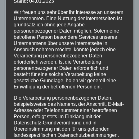
Stand: 04.01.2023
Versatility and Durability:
Wir freuen uns sehr über Ihr Interesse an unserem
Unternehmen. Eine Nutzung der Internetseiten ist
grundsätzlich ohne jede Angabe
personenbezogener Daten möglich. Sofern eine
„Der Rahmen des Riverside Touring
betroffene Person besondere Services unseres
Unternehmens über unsere Internetseite in
920 ist robust gebaut und bietet
Anspruch nehmen möchte, könnte jedoch eine
eine Vielzahl von
Verarbeitung personenbezogener Daten
Montagemöglichkeiten
. Er ist bereit,
erforderlich werden. Ist die Verarbeitung
die Herausforderungen der Straße
personenbezogener Daten erforderlich und
und des Geländes anzunehmen und
besteht für eine solche Verarbeitung keine
gesetzliche Grundlage, holen wir generell eine
hält selbst unter anspruchsvollen
Einwilligung der betroffenen Person ein.
Bedingungen stand. Mit seiner
Vielseitigkeit und Langlebigkeit ist
Die Verarbeitung personenbezogener Daten,
der
Riverside Touring 920 Rahmen
beispielsweise des Namens, der Anschrift, E-Mail-
Adresse oder Telefonnummer einer betroffenen
die perfekte Wahl für alle, die gerne
Person, erfolgt stets im Einklang mit der
neue Routen erkunden und
Datenschutz-Grundverordnung und in
unvergessliche Abenteuer erleben
Übereinstimmung mit den für uns geltenden
möchten.“
landesspezifischen Datenschutzbestimmungen.