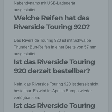
Nabendynamo mit USB-Ladegerät
Internetbrowsern, die andere Cookies enthalten,
zu unterscheiden. Ein bestimmter Internetbrowser
ausgestattet.
kann über die eindeutige Cookie-ID wiedererkannt
Welche Reifen hat das
und identifiziert werden.
Riverside Touring 920?
Durch den Einsatz von Cookies kann den Nutzern
dieser Internetseite nutzerfreundlichere Services
bereitstellen, die ohne die Cookie-Setzung nicht
Das Riverside Touring 920 ist mit Schwalbe
möglich wären.
Thunder Burt-Reifen in einer Breite von 57 mm
Mittels eines Cookies können die Informationen
ausgestattet.
und Angebote auf unserer Internetseite im Sinne
Ist das Riverside Touring
des Benutzers optimiert werden. Cookies
ermöglichen uns, wie bereits erwähnt, die
920 derzeit bestellbar?
Benutzer unserer Internetseite wiederzuerkennen.
Zweck dieser Wiedererkennung ist es, den
Nutzern die Verwendung unserer Internetseite zu
Nein, das Riverside Touring 920 ist derzeit nicht
erleichtern. Der Benutzer einer Internetseite, die
bestellbar. Es wird im April in Europa wieder
Cookies verwendet, muss beispielsweise nicht bei
jedem Besuch der Internetseite erneut seine
verfügbar sein.
Zugangsdaten eingeben, weil dies von der
Ist das Riverside Touring
Internetseite und dem auf dem Computersystem
des Benutzers abgelegten Cookie übernommen