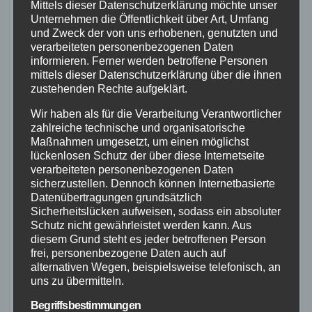
Mittels dieser Datenschutzerklärung möchte unser
Unternehmen die Öffentlichkeit über Art, Umfang
und Zweck der von uns erhobenen, genutzten und
Entdecken Sie die grenzenlosen Möglichkeiten,
verarbeiteten personenbezogenen Daten
informieren. Ferner werden betroffene Personen
die der Riverside Touring 920 Rahmen bietet,
mittels dieser Datenschutzerklärung über die ihnen
und machen Sie sich bereit für unvergessliche
zustehenden Rechte aufgeklärt.
Bikepacking-Abenteuer.
Wir haben als für die Verarbeitung Verantwortlicher
zahlreiche technische und organisatorische
Maßnahmen umgesetzt, um einen möglichst
lückenlosen Schutz der über diese Internetseite
verarbeiteten personenbezogenen Daten
sicherzustellen. Dennoch können Internetbasierte
Datenübertragungen grundsätzlich
Sicherheitslücken aufweisen, sodass ein absoluter
Schutz nicht gewährleistet werden kann. Aus
diesem Grund steht es jeder betroffenen Person
frei, personenbezogene Daten auch auf
alternativen Wegen, beispielsweise telefonisch, an
Die SRAM Rival 1×11-
uns zu übermitteln.
Begriffsbestimmungen