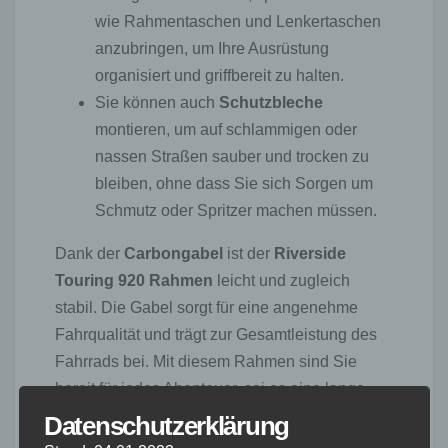
wie Rahmentaschen und Lenkertaschen
anzubringen, um Ihre Ausrüstung
organisiert und griffbereit zu halten.
Sie können auch
Schutzbleche
montieren, um auf schlammigen oder
nassen Straßen sauber und trocken zu
bleiben, ohne dass Sie sich Sorgen um
Schmutz oder Spritzer machen müssen.
Dank der
Carbongabel
ist der
Riverside
Touring 920 Rahmen
leicht und zugleich
stabil. Die Gabel sorgt für eine angenehme
Fahrqualität und trägt zur Gesamtleistung des
Fahrrads bei. Mit diesem Rahmen sind Sie
bereit für jedes Abenteuer, sei es eine lange
Radtour oder eine Offroad-Expedition.
Datenschutzerklärung