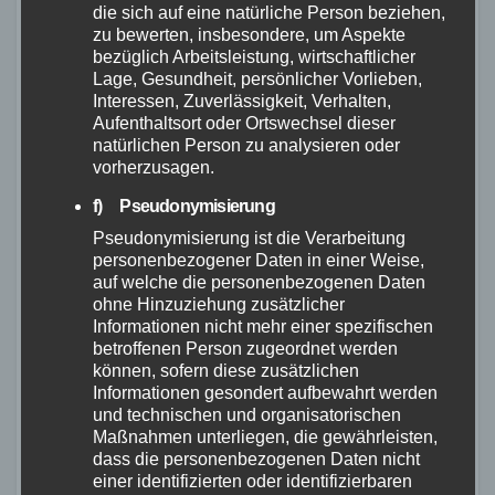
Verfügbarkeit und
die sich auf eine natürliche Person beziehen,
zu bewerten, insbesondere, um Aspekte
Lieferzeiten des
bezüglich Arbeitsleistung, wirtschaftlicher
Lage, Gesundheit, persönlicher Vorlieben,
Riverside Touring 920
Interessen, Zuverlässigkeit, Verhalten,
Aufenthaltsort oder Ortswechsel dieser
natürlichen Person zu analysieren oder
Das Riverside Touring 920 ist momentan leider
vorherzusagen.
nicht bestellbar. Die Nachfrage nach diesem
f) Pseudonymisierung
Modell ist sehr hoch und die
Pseudonymisierung ist die Verarbeitung
Produktionskapazitäten können derzeit nicht
personenbezogener Daten in einer Weise,
auf welche die personenbezogenen Daten
mithalten. Es wird erwartet, dass es im April in
ohne Hinzuziehung zusätzlicher
Europa wieder verfügbar sein wird. Die
Informationen nicht mehr einer spezifischen
genauen Lieferzeiten können je nach
betroffenen Person zugeordnet werden
können, sofern diese zusätzlichen
Verfügbarkeit der Komponenten variieren.
Informationen gesondert aufbewahrt werden
Kunden müssen sich daher gedulden und
und technischen und organisatorischen
regelmäßig die Verfügbarkeit überprüfen.
Maßnahmen unterliegen, die gewährleisten,
dass die personenbezogenen Daten nicht
einer identifizierten oder identifizierbaren
Obwohl das Riverside Touring 920 derzeit nicht