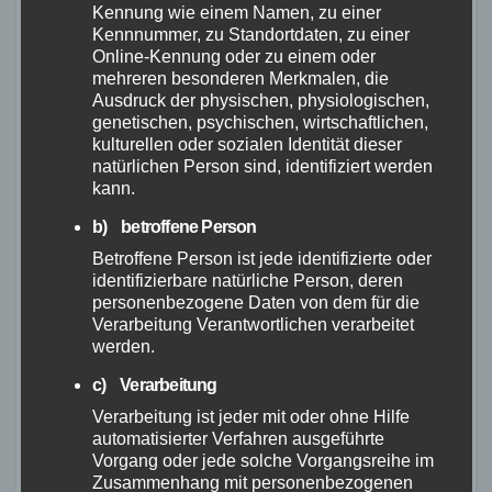
einen Brooks Cambium C15 Carved-Sattel und
Kennung wie einem Namen, zu einer
einen Shimano Deore XT-Nabendynamo mit
Kennnummer, zu Standortdaten, zu einer
Online-Kennung oder zu einem oder
USB-Ladegerät.
mehreren besonderen Merkmalen, die
Ausdruck der physischen, physiologischen,
genetischen, psychischen, wirtschaftlichen,
kulturellen oder sozialen Identität dieser
natürlichen Person sind, identifiziert werden
kann.
b) betroffene Person
Betroffene Person ist jede identifizierte oder
identifizierbare natürliche Person, deren
personenbezogene Daten von dem für die
Verarbeitung Verantwortlichen verarbeitet
Die Schwalbe
werden.
c) Verarbeitung
Thunder Burt-Reifen
Verarbeitung ist jeder mit oder ohne Hilfe
und das Gewicht des
automatisierter Verfahren ausgeführte
Vorgang oder jede solche Vorgangsreihe im
Riverside Touring 920
Zusammenhang mit personenbezogenen