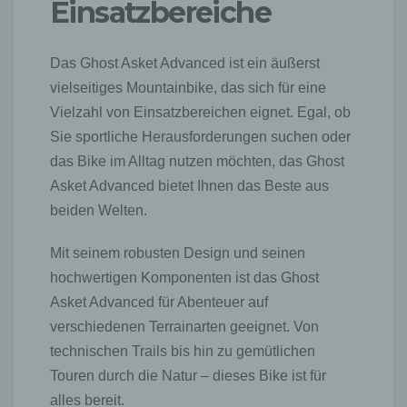
Einsatzbereiche
entsprechenden Einstellung des genutzten
Internetbrowsers verhindern und damit der Setzung von
Cookies dauerhaft widersprechen. Ferner können
Das Ghost Asket Advanced ist ein äußerst
bereits gesetzte Cookies jederzeit über einen
vielseitiges Mountainbike, das sich für eine
Internetbrowser oder andere Softwareprogramme
gelöscht werden. Dies ist in allen gängigen
Vielzahl von Einsatzbereichen eignet. Egal, ob
Internetbrowsern möglich. Deaktiviert die betroffene
Sie sportliche Herausforderungen suchen oder
Person die Setzung von Cookies in dem genutzten
das Bike im Alltag nutzen möchten, das Ghost
Internetbrowser, sind unter Umständen nicht alle
Funktionen unserer Internetseite vollumfänglich nutzbar.
Asket Advanced bietet Ihnen das Beste aus
beiden Welten.
Erfassung von allgemeinen Daten und Informationen
Die Internetseite erfasst mit jedem Aufruf der
Mit seinem robusten Design und seinen
Internetseite durch eine betroffene Person oder ein
automatisiertes System eine Reihe von allgemeinen
hochwertigen Komponenten ist das Ghost
Daten und Informationen. Diese allgemeinen Daten und
Asket Advanced für Abenteuer auf
Informationen werden in den Logfiles des Servers
verschiedenen Terrainarten geeignet. Von
gespeichert. Erfasst werden können die (1) verwendeten
Browsertypen und Versionen, (2) das vom zugreifenden
technischen Trails bis hin zu gemütlichen
System verwendete Betriebssystem, (3) die
Touren durch die Natur – dieses Bike ist für
Internetseite, von welcher ein zugreifendes System auf
alles bereit.
unsere Internetseite gelangt (sogenannte Referrer), (4)