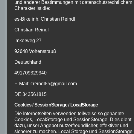
Ihren zukünftigen Abenteuern auf zwei Rädern.
und anderer Bestimmungen mit datenschutzrechtlichem
Charakter ist die:
Das sagen unsere
es-Bike inh. Christian Reindl
zufriedenen Kunden:
Christian Reindl
Imkerweg 27
92648 Vohenstrauß
„Das Ghost Asket Advanced ist
Deutschland
einfach fantastisch! Es hält wirklich,
491709329340
was es verspricht. Trotz zahlreicher
anspruchsvoller Touren habe ich
E-Mail: creindl85@gmail.com
bisher keine Probleme mit dem Bike
DE 343561815
gehabt. Es ist robust, zuverlässig
und bietet eine großartige
Cookies / SessionStorage / LocalStorage
Performance. Ich kann es jedem
Die Internetseiten verwenden teilweise so genannte
empfehlen, der ein langlebiges und
Cookies, LocalStorage und SessionStorage. Dies dient
zuverlässiges Mountainbike sucht.“
dazu, unser Angebot nutzerfreundlicher, effektiver und
– Andreas M.
sicherer zu machen. Local Storage und SessionStorage