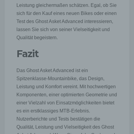
Die Registrierung der betroffenen Person unter
Leistung gleichermaßen schätzen. Egal, ob Sie
freiwilliger Angabe personenbezogener Daten dient dem
für die Verarbeitung Verantwortlichen dazu, der
sich für den Kauf eines neuen Bikes oder einen
betroffenen Person Inhalte oder Leistungen anzubieten,
Test des Ghost Asket Advanced interessieren,
die aufgrund der Natur der Sache nur registrierten
lassen Sie sich von seiner Vielseitigkeit und
Benutzern angeboten werden können. Registrierten
Personen steht die Möglichkeit frei, die bei der
Qualität begeistern.
Registrierung angegebenen personenbezogenen Daten
jederzeit abzuändern oder vollständig aus dem
Fazit
Datenbestand des für die Verarbeitung Verantwortlichen
löschen zu lassen.
Das Ghost Asket Advanced ist ein
Der für die Verarbeitung Verantwortliche erteilt jeder
betroffenen Person jederzeit auf Anfrage Auskunft
Spitzenklasse-Mountainbike, das Design,
darüber, welche personenbezogenen Daten über die
Leistung und Komfort vereint. Mit hochwertigen
betroffene Person gespeichert sind. Ferner berichtigt
Komponenten, einer optimierten Geometrie und
oder löscht der für die Verarbeitung Verantwortliche
personenbezogene Daten auf Wunsch oder Hinweis der
einer Vielzahl von Einsatzmöglichkeiten bietet
betroffenen Person, soweit dem keine gesetzlichen
es ein erstklassiges MTB-Erlebnis.
Aufbewahrungspflichten entgegenstehen. Die
Nutzerberichte und Tests bestätigen die
Gesamtheit der Mitarbeiter des für die Verarbeitung
Verantwortlichen stehen der betroffenen Person in
Qualität, Leistung und Vielseitigkeit des Ghost
diesem Zusammenhang als Ansprechpartner zur