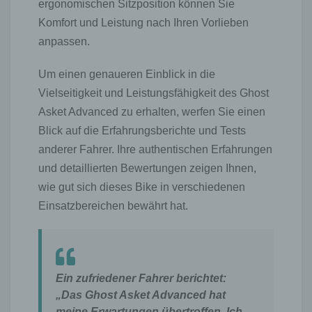
durch uns daher einerseits statistisch und ferner mit dem
ergonomischen Sitzposition können Sie
Ziel ausgewertet, den Datenschutz und die
Komfort und Leistung nach Ihren Vorlieben
Datensicherheit in unserem Unternehmen zu erhöhen,
anpassen.
um letztlich ein optimales Schutzniveau für die von uns
verarbeiteten personenbezogenen Daten
sicherzustellen. Die anonymen Daten der Server-
Um einen genaueren Einblick in die
Logfiles werden getrennt von allen durch eine betroffene
Vielseitigkeit und Leistungsfähigkeit des Ghost
Person angegebenen personenbezogenen Daten
Asket Advanced zu erhalten, werfen Sie einen
gespeichert.
Blick auf die Erfahrungsberichte und Tests
Registrierung auf unserer Internetseite
anderer Fahrer. Ihre authentischen Erfahrungen
Die betroffene Person hat die Möglichkeit, sich auf der
und detaillierten Bewertungen zeigen Ihnen,
Internetseite des für die Verarbeitung Verantwortlichen
unter Angabe von personenbezogenen Daten zu
wie gut sich dieses Bike in verschiedenen
registrieren. Welche personenbezogenen Daten dabei
Einsatzbereichen bewährt hat.
an den für die Verarbeitung Verantwortlichen übermittelt
werden, ergibt sich aus der jeweiligen Eingabemaske,
die für die Registrierung verwendet wird. Die von der
betroffenen Person eingegebenen personenbezogenen
Daten werden ausschließlich für die interne
Ein zufriedener Fahrer berichtet:
Verwendung bei dem für die Verarbeitung
„Das Ghost Asket Advanced hat
Verantwortlichen und für eigene Zwecke erhoben und
gespeichert. Der für die Verarbeitung Verantwortliche
meine Erwartungen übertroffen. Ich