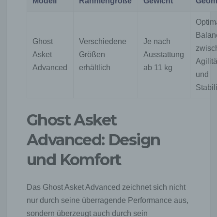
Modell
Rahmengröße
Gewicht
Geome
Optim
Balan
Ghost
Verschiedene
Je nach
zwisc
Asket
Größen
Ausstattung
Agilitä
Advanced
erhältlich
ab 11 kg
und
Stabili
Ghost Asket
Advanced: Design
und Komfort
Das Ghost Asket Advanced zeichnet sich nicht
nur durch seine überragende Performance aus,
sondern überzeugt auch durch sein