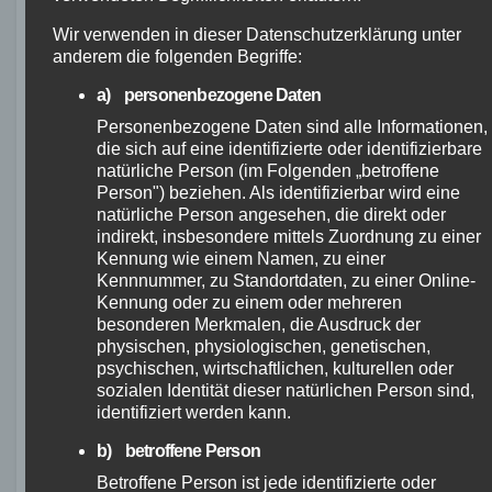
testen
Wir verwenden in dieser Datenschutzerklärung unter
anderem die folgenden Begriffe:
Wenn Sie sich für das Ghost Asket Advanced
a) personenbezogene Daten
interessieren, haben Sie die Möglichkeit, das
Personenbezogene Daten sind alle Informationen,
Fahrrad zu kaufen und vorher zu testen. Auf
die sich auf eine identifizierte oder identifizierbare
natürliche Person (im Folgenden „betroffene
diese Weise können Sie sicherstellen, dass
Person") beziehen. Als identifizierbar wird eine
das Bike Ihren Anforderungen und Vorlieben
natürliche Person angesehen, die direkt oder
entspricht. Das Ghost Asket Advanced ist bei
indirekt, insbesondere mittels Zuordnung zu einer
Kennung wie einem Namen, zu einer
ausgewählten Händlern und Online-Shops
Kennnummer, zu Standortdaten, zu einer Online-
erhältlich, darunter auch www.Bavarian-
Kennung oder zu einem oder mehreren
bike.de, ein renommierter Anbieter
besonderen Merkmalen, die Ausdruck der
physischen, physiologischen, genetischen,
hochwertiger Fahrräder.
psychischen, wirtschaftlichen, kulturellen oder
sozialen Identität dieser natürlichen Person sind,
Bevor Sie Ihre endgültige Entscheidung treffen,
identifiziert werden kann.
empfehlen wir Ihnen, eine Probefahrt mit dem
b) betroffene Person
Ghost Asket Advanced zu machen. So können
Betroffene Person ist jede identifizierte oder