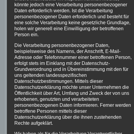
könnte jedoch eine Verarbeitung personenbezogener
Daten erforderlich werden. Ist die Verarbeitung
Die Rahmengröße des Ghost Asket Advanced
personenbezogener Daten erforderlich und besteht für
ist ein entscheidender Faktor für das Fahrgefühl
eine solche Verarbeitung keine gesetzliche Grundlage,
holen wir generell eine Einwilligung der betroffenen
und den Komfort des Mountainbikes. Es ist
Person ein.
wichtig, eine Rahmengröße auszuwählen, die
Die Verarbeitung personenbezogener Daten,
optimal zur Körpergröße des Fahrers passt.
beispielsweise des Namens, der Anschrift, E-Mail-
Adresse oder Telefonnummer einer betroffenen Person,
Das Ghost Asket Advanced steht in
erfolgt stets im Einklang mit der Datenschutz-
verschiedenen Rahmengrößen zur Auswahl,
Grundverordnung und in Übereinstimmung mit den für
uns geltenden landesspezifischen
sodass jeder Fahrer die passende Größe
Datenschutzbestimmungen. Mittels dieser
finden kann. Eine zu große oder zu kleine
Datenschutzerklärung möchte unser Unternehmen die
Rahmengröße kann zu Unbehagen und
Öffentlichkeit über Art, Umfang und Zweck der von uns
erhobenen, genutzten und verarbeiteten
eingeschränkter Kontrolle führen. Die richtige
personenbezogenen Daten informieren. Ferner werden
Rahmengröße gewährleistet eine optimale
betroffene Personen mittels dieser
Sitzposition und ermöglicht ein besseres
Datenschutzerklärung über die ihnen zustehenden
Rechte aufgeklärt.
Handling auf den Trails.
Wir haben als für die Verarbeitung Verantwortlicher