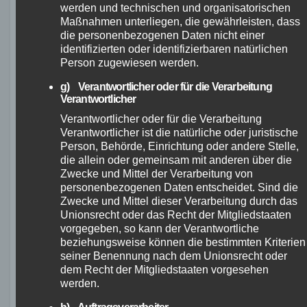
werden und technischen und organisatorischen
Shops wie www.Bavarian-bike.de
Maßnahmen unterliegen, die gewährleisten, dass
Machen Sie vor dem Kauf eine
die personenbezogenen Daten nicht einer
Probefahrt, um das Bike persönlich zu
identifizierten oder identifizierbaren natürlichen
Person zugewiesen werden.
testen.
Informieren Sie sich über
g) Verantwortlicher oder für die Verarbeitung
Verantwortlicher
Erfahrungsberichte und Tests, um mehr
Verantwortlicher oder für die Verarbeitung
über das Ghost Asket Advanced zu
Verantwortlicher ist die natürliche oder juristische
erfahren.
Person, Behörde, Einrichtung oder andere Stelle,
die allein oder gemeinsam mit anderen über die
Der Kauf und Test des Ghost Asket Advanced
Zwecke und Mittel der Verarbeitung von
personenbezogenen Daten entscheidet. Sind die
ist der beste Weg, um sicherzustellen, dass Sie
Zwecke und Mittel dieser Verarbeitung durch das
das perfekte Mountainbike für Ihre Bedürfnisse
Unionsrecht oder das Recht der Mitgliedstaaten
finden. Nehmen Sie sich die Zeit, das Bike
vorgegeben, so kann der Verantwortliche
beziehungsweise können die bestimmten Kriterien
ausgiebig zu testen, und lassen Sie sich von
seiner Benennung nach dem Unionsrecht oder
den Erfahrungen anderer Fahrer inspirieren. So
dem Recht der Mitgliedstaaten vorgesehen
können Sie sicher sein, dass Sie mit dem Ghost
werden.
Asket Advanced eine gute Investition tätigen.