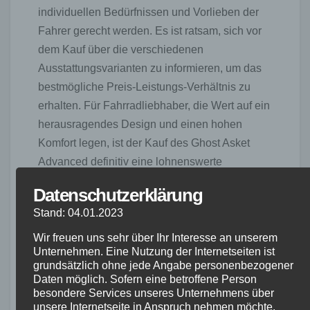
individuellen Bedürfnissen und Vorlieben der
Fahrer gerecht werden. Es ist ratsam, sich vor
dem Kauf über die verschiedenen
Ausstattungsvarianten zu informieren, um das
bestmögliche Preis-Leistungs-Verhältnis zu
erhalten. Für Fahrradliebhaber, die Wert auf ein
herausragendes Design und einen hohen
Komfort legen, ist der Kauf des Ghost Asket
Advanced definitiv eine lohnenswerte
Investition.
Datenschutzerklärung
Ghost Asket
Stand: 04.01.2023
Wir freuen uns sehr über Ihr Interesse an unserem
Advanced:
Unternehmen. Eine Nutzung der Internetseiten ist
grundsätzlich ohne jede Angabe personenbezogener
Rahmengröße und
Daten möglich. Sofern eine betroffene Person
besondere Services unseres Unternehmens über
Fahrgefühl
unsere Internetseite in Anspruch nehmen möchte,