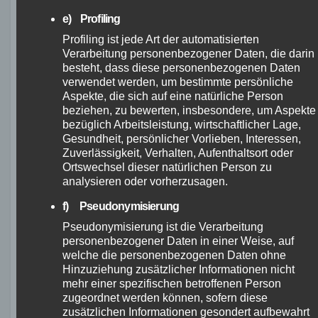
e) Profiling
Profiling ist jede Art der automatisierten
Verarbeitung personenbezogener Daten, die darin
„Die Entscheidung, ein Fahrrad zu
besteht, dass diese personenbezogenen Daten
kaufen, ist eine wichtige Investition.
verwendet werden, um bestimmte persönliche
Durch das Testen des Ghost Asket
Aspekte, die sich auf eine natürliche Person
Advanced habe ich mich davon
beziehen, zu bewerten, insbesondere, um Aspekte
bezüglich Arbeitsleistung, wirtschaftlicher Lage,
überzeugt, dass es die perfekte
Gesundheit, persönlicher Vorlieben, Interessen,
Wahl für meine Bedürfnisse ist. Das
Zuverlässigkeit, Verhalten, Aufenthaltsort oder
Fahrgefühl und die Qualität des
Ortswechsel dieser natürlichen Person zu
Bikes haben mich überzeugt.“ –
analysieren oder vorherzusagen.
Max Musterfahrer
f) Pseudonymisierung
Pseudonymisierung ist die Verarbeitung
personenbezogener Daten in einer Weise, auf
In Kürze:
welche die personenbezogenen Daten ohne
Hinzuziehung zusätzlicher Informationen nicht
mehr einer spezifischen betroffenen Person
Kaufen Sie das Ghost Asket Advanced
zugeordnet werden können, sofern diese
bei renommierten Händlern und Online-
zusätzlichen Informationen gesondert aufbewahrt