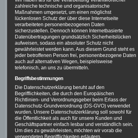
Eine passende Rahmengröße verbessert nicht
zahlreiche technische und organisatorische
Maßnahmen umgesetzt, um einen möglichst
nur den Komfort, sondern auch das
lückenlosen Schutz der über diese Internetseite
Fahrverhalten des Ghost Asket Advanced. Mit
verarbeiteten personenbezogenen Daten
einer optimalen Rahmengröße fühlt sich das
sicherzustellen. Dennoch können Internetbasierte
Datenübertragungen grundsätzlich Sicherheitslücken
Bike agil und reaktionsschnell an, was zu
aufweisen, sodass ein absoluter Schutz nicht
einem angenehmen Fahrerlebnis beiträgt.
gewährleistet werden kann. Aus diesem Grund steht es
jeder betroffenen Person frei, personenbezogene Daten
Um die richtige Rahmengröße für das Ghost
auch auf alternativen Wegen, beispielsweise
telefonisch, an uns zu übermitteln.
Asket Advanced zu bestimmen, empfehlen wir,
sich von einem Fahrradfachmann beraten zu
Begriffsbestimmungen
lassen. Eine individuelle Anpassung sorgt
Die Datenschutzerklärung beruht auf den
Begrifflichkeiten, die durch den Europäischen
dafür, dass das Bike perfekt auf die eigenen
Richtlinien- und Verordnungsgeber beim Erlass der
Bedürfnisse und Vorlieben abgestimmt ist.
Datenschutz-Grundverordnung (DS-GVO) verwendet
wurden. Unsere Datenschutzerklärung soll sowohl für
Ghost Asket
die Öffentlichkeit als auch für unsere Kunden und
Geschäftspartner einfach lesbar und verständlich sein.
Advanced kaufen und
Um dies zu gewährleisten, möchten wir vorab die
verwendeten Begrifflichkeiten erläutern.