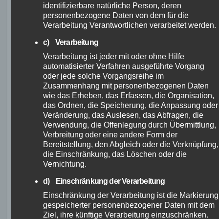
Sie das Fahrverhalten, den Komfort und die
identifizierbare natürliche Person, deren
Passform des Bikes persönlich erleben. Viele
personenbezogene Daten von dem für die
Verarbeitung Verantwortlichen verarbeitet werden.
Fahrradläden bieten die Möglichkeit, das Bike
ausführlich zu testen und beraten Sie gerne bei
c) Verarbeitung
der Auswahl der richtigen Rahmengröße und
Verarbeitung ist jeder mit oder ohne Hilfe
automatisierter Verfahren ausgeführte Vorgang
Ausstattung.
oder jede solche Vorgangsreihe im
Zusammenhang mit personenbezogenen Daten
Erfahrungsberichte und Tests sind ebenfalls
wie das Erheben, das Erfassen, die Organisation,
eine wertvolle Informationsquelle, um mehr
das Ordnen, die Speicherung, die Anpassung oder
Veränderung, das Auslesen, das Abfragen, die
über das Ghost Asket Advanced zu erfahren.
Verwendung, die Offenlegung durch Übermittlung,
Sie können Einblicke von anderen Fahrern
Verbreitung oder eine andere Form der
gewinnen und deren Erfahrungen und
Bereitstellung, den Abgleich oder die Verknüpfung,
die Einschränkung, das Löschen oder die
Meinungen zum Bike kennenlernen. Dies
Vernichtung.
ermöglicht es Ihnen, sich ein umfassendes Bild
d) Einschränkung der Verarbeitung
von den Vor- und Nachteilen des Ghost Asket
Advanced zu machen, um eine fundierte
Einschränkung der Verarbeitung ist die Markierung
gespeicherter personenbezogener Daten mit dem
Kaufentscheidung treffen zu können.
Ziel, ihre künftige Verarbeitung einzuschränken.