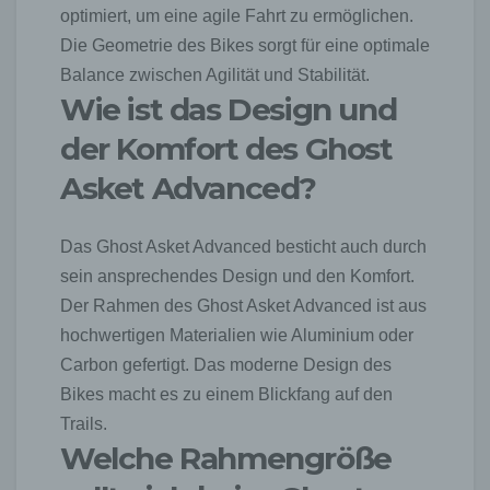
optimiert, um eine agile Fahrt zu ermöglichen.
Person durch einen abgegebenen Kommentar die
Rechte Dritter verletzt oder rechtswidrige Inhalte postet.
Die Geometrie des Bikes sorgt für eine optimale
Die Speicherung dieser personenbezogenen Daten
Balance zwischen Agilität und Stabilität.
erfolgt daher im eigenen Interesse des für die
Wie ist das Design und
Verarbeitung Verantwortlichen, damit sich dieser im
Falle einer Rechtsverletzung gegebenenfalls
der Komfort des Ghost
exkulpieren könnte. Es erfolgt keine Weitergabe dieser
erhobenen personenbezogenen Daten an Dritte, sofern
Asket Advanced?
eine solche Weitergabe nicht gesetzlich vorgeschrieben
ist oder der Rechtsverteidigung des für die Verarbeitung
Verantwortlichen dient.
Das Ghost Asket Advanced besticht auch durch
sein ansprechendes Design und den Komfort.
Gravatar
Der Rahmen des Ghost Asket Advanced ist aus
Bei Kommentaren wird auf den Gravatar Service von
Auttomatic zurückgegriffen. Gravatar gleicht Ihre Email-
hochwertigen Materialien wie Aluminium oder
Adresse ab und bildet – sofern Sie dort registriert sind –
Carbon gefertigt. Das moderne Design des
Ihr Avatar-Bild neben dem Kommentar ab. Sollten Sie
Bikes macht es zu einem Blickfang auf den
nicht registriert sein, wird kein Bild angezeigt. Zu
beachten ist, dass alle registrierten WordPress-User
Trails.
automatisch auch bei Gravatar registriert sind. Details zu
Welche Rahmengröße
Gravatar:
https://de.gravatar.com