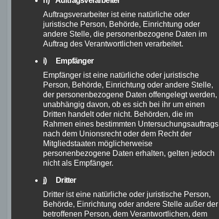
h) Auftragsverarbeiter
Auftragsverarbeiter ist eine natürliche oder
Ghost Asket
juristische Person, Behörde, Einrichtung oder
andere Stelle, die personenbezogene Daten im
Advanced: Qualität
Auftrag des Verantwortlichen verarbeitet.
und Zuverlässigkeit
i) Empfänger
Empfänger ist eine natürliche oder juristische
Person, Behörde, Einrichtung oder andere Stelle,
Das Ghost Asket Advanced ist ein
der personenbezogene Daten offengelegt werden,
Mountainbike, das sich durch seine hohe
unabhängig davon, ob es sich bei ihr um einen
Dritten handelt oder nicht. Behörden, die im
Qualität und Zuverlässigkeit auszeichnet. Es
Rahmen eines bestimmten Untersuchungsauftrags
wurde mit Blick auf Langlebigkeit und Stabilität
nach dem Unionsrecht oder dem Recht der
entwickelt und ist somit bestens für
Mitgliedstaaten möglicherweise
personenbezogene Daten erhalten, gelten jedoch
anspruchsvolle Bedingungen geeignet. Egal,
nicht als Empfänger.
ob steile Anstiege, technische Trails oder
j) Dritter
schnelle Abfahrten – das Ghost Asket
Dritter ist eine natürliche oder juristische Person,
Advanced beweist seine Zuverlässigkeit in
Behörde, Einrichtung oder andere Stelle außer der
jeder Situation.
betroffenen Person, dem Verantwortlichen, dem