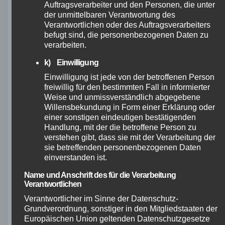
Auftragsverarbeiter und den Personen, die unter
Erfahrungsberichte und Tests anderer Nutzer
der unmittelbaren Verantwortung des
Verantwortlichen oder des Auftragsverarbeiters
bestätigen die Qualität des Ghost Asket
befugt sind, die personenbezogenen Daten zu
Advanced. Es ist ein Bike, auf das man sich
verarbeiten.
verlassen kann und das auch nach intensivem
k) Einwilligung
Gebrauch seine Performance und
Einwilligung ist jede von der betroffenen Person
Funktionalität beibehält. Mit diesem
freiwillig für den bestimmten Fall in informierter
zuverlässigen Mountainbike können Sie sich
Weise und unmissverständlich abgegebene
voll und ganz auf Ihr Fahrerlebnis konzentrieren
Willensbekundung in Form einer Erklärung oder
einer sonstigen eindeutigen bestätigenden
und die Trails ohne Sorgen genießen.
Handlung, mit der die betroffene Person zu
verstehen gibt, dass sie mit der Verarbeitung der
Mit dem Ghost Asket Advanced treffen Sie eine
sie betreffenden personenbezogenen Daten
einverstanden ist.
qualitativ hochwertige Kaufentscheidung und
investieren in ein Bike, das Ihnen
Name und Anschrift des für die Verarbeitung
Verantwortlichen
langanhaltende Freude bereiten wird.
Verlassen Sie sich auf die Qualität und
Verantwortlicher im Sinne der Datenschutz-
Grundverordnung, sonstiger in den Mitgliedstaaten der
Zuverlässigkeit des Ghost Asket Advanced bei
Europäischen Union geltenden Datenschutzgesetze