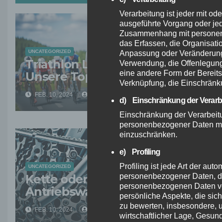
Verarbeitung ist jeder mit od
ausgeführte Vorgang oder je
Zusammenhang mit personen
das Erfassen, die Organisati
UNCATEGORIZED
Anpassung oder Veränderung,
Triathlon Lenkeraufsatz Test:
Verwendung, die Offenlegung
eine andere Form der Bereits
Unsere Top-Empfehlungen
Verknüpfung, die Einschränk
FEB. 10, 2024
BAVARIAN
d) Einschränkung der Verarb
Einschränkung der Verarbeitu
personenbezogener Daten mit 
einzuschränken.
e) Profiling
Profiling ist jede Art der aut
UNCATEGORIZED
personenbezogener Daten, di
Kette oder Riemen:
personenbezogenen Daten v
Antriebswahl für Fahrräder
persönliche Aspekte, die sich
zu bewerten, insbesondere, u
FEB. 10, 2024
BAVARIAN
wirtschaftlicher Lage, Gesund