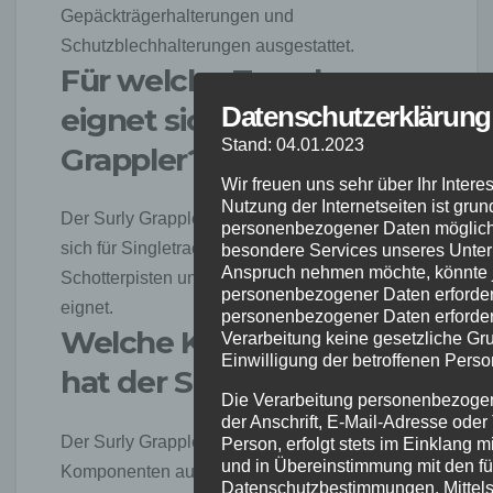
Gepäckträgerhalterungen und
Schutzblechhalterungen ausgestattet.
Für welche Zwecke
Datenschutzerklärung
eignet sich der Surly
Stand: 04.01.2023
Grappler?
Wir freuen uns sehr über Ihr Inte
Nutzung der Internetseiten ist gru
Der Surly Grappler ist ein All-Terrain-Reifen, der
personenbezogener Daten möglich.
sich für Singletracks, Doubletracks,
besondere Services unseres Unter
Anspruch nehmen möchte, könnte j
Schotterpisten und Bikepacking-Abenteuer
personenbezogener Daten erforderl
eignet.
personenbezogener Daten erforderl
Welche Komponenten
Verarbeitung keine gesetzliche Gru
Einwilligung der betroffenen Perso
hat der Surly Grappler?
Die Verarbeitung personenbezoge
der Anschrift, E-Mail-Adresse ode
Der Surly Grappler ist mit verschiedenen
Person, erfolgt stets im Einklang
und in Übereinstimmung mit den fü
Komponenten ausgestattet, darunter
Datenschutzbestimmungen. Mittels