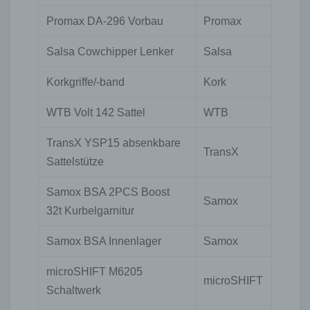
Promax DA-296 Vorbau
Promax
Salsa Cowchipper Lenker
Salsa
Korkgriffe/-band
Kork
WTB Volt 142 Sattel
WTB
TransX YSP15 absenkbare
TransX
Sattelstütze
Samox BSA 2PCS Boost
Samox
32t Kurbelgarnitur
Samox BSA Innenlager
Samox
microSHIFT M6205
microSHIFT
Schaltwerk