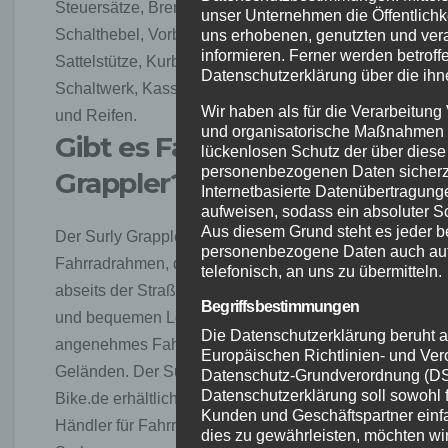
Steuersätze, Bremszangen, Bremshebel,
unser Unternehmen die Öffentlichk
Schalthebel, Vorbau, Lenker, Sattel,
uns erhobenen, genutzten und ve
informieren. Ferner werden betroff
Sattelstütze, Kurbelgarnitur, Tretlager,
Datenschutzerklärung über die ihn
Schaltwerk, Kassette, Kette, Felgen, Naben
Wir haben als für die Verarbeitung
und Reifen.
und organisatorische Maßnahmen 
Gibt es Fazit zum Surly
lückenlosen Schutz der über diese 
personenbezogenen Daten sicherz
Grappler?
Internetbasierte Datenübertragung
aufweisen, sodass ein absoluter S
Aus diesem Grund steht es jeder be
Der Surly Grappler ist ein robuster
personenbezogene Daten auch auf 
Fahrradrahmen, der sich ideal für Abenteuer
telefonisch, an uns zu übermitteln.
abseits der Straße eignet. Mit seiner stabilen
Begriffsbestimmungen
und bequemen Lenkerposition bietet er ein
Die Datenschutzerklärung beruht au
angenehmes Fahrerlebnis auf verschiedenen
Europäischen Richtlinien- und Ve
Geländen. Der Surly Grappler ist bei Bavarian-
Datenschutz-Grundverordnung (D
Datenschutzerklärung soll sowohl fü
Bike.de erhältlich, einem vertrauenswürdigen
Kunden und Geschäftspartner einfa
Händler für Fahrräder und Zubehör der Marke
dies zu gewährleisten, möchten wi