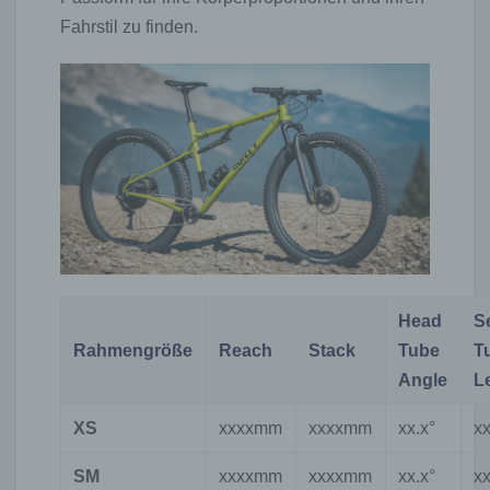
Fahrstil zu finden.
Head
S
Rahmengröße
Reach
Stack
Tube
T
Angle
L
XS
xxxxmm
xxxxmm
xx.x°
x
SM
xxxxmm
xxxxmm
xx.x°
x