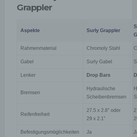
Grappler
S
Aspekte
Surly Grappler
G
Rahmenmaterial
Chromoly Stahl
C
Gabel
Surly Gabel
S
Lenker
Drop Bars
D
Hydraulische
H
Bremsen
Scheibenbremsen
S
27.5 x 2.8″ oder
2
Reifenfreiheit
29 x 2.1″
2
Befestigungsmöglichkeiten
Ja
J