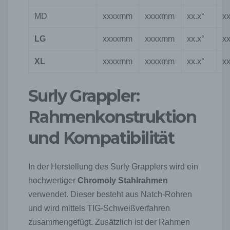
MD
xxxxmm
xxxxmm
xx.x°
x
LG
xxxxmm
xxxxmm
xx.x°
x
XL
xxxxmm
xxxxmm
xx.x°
x
Surly Grappler:
Rahmenkonstruktion
und Kompatibilität
In der Herstellung des Surly Grapplers wird ein
hochwertiger
Chromoly Stahlrahmen
verwendet. Dieser besteht aus Natch-Rohren
und wird mittels TIG-Schweißverfahren
zusammengefügt. Zusätzlich ist der Rahmen