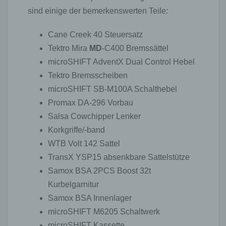
sind einige der bemerkenswerten Teile:
Cane Creek 40 Steuersatz
Tektro Mira
MD
-C400 Bremssättel
microSHIFT AdventX Dual Control Hebel
Tektro Bremsscheiben
microSHIFT SB-M100A Schalthebel
Promax DA-296 Vorbau
Salsa Cowchipper Lenker
Korkgriffe/-band
WTB Volt 142 Sattel
TransX YSP15 absenkbare Sattelstütze
Samox BSA 2PCS Boost 32t
Kurbelgarnitur
Samox BSA Innenlager
microSHIFT M6205 Schaltwerk
microSHIFT Kassette