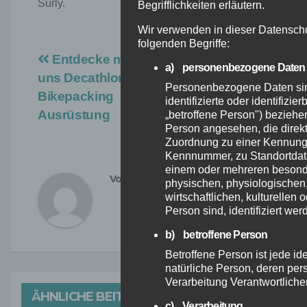
Surly.
Begrifflichkeiten erläutern.
Wir verwenden in dieser Datensch
folgenden Begriffe:
Beitragsnavigation
Entdecke mit
Erlebt mit uns
a) personenbezogene Daten
uns Decathlon
unvergessliche
Personenbezogene Daten sind 
Bikepacking
Bike Tours in
identifizierte oder identifizi
Ausrüstung
Deutschland!
„betroffene Person") beziehen.
Person angesehen, die direkt 
Zuordnung zu einer Kennung
Kennnummer, zu Standortdate
einem oder mehreren besond
Von
bavarian
physischen, physiologischen
wirtschaftlichen, kulturellen 
Person sind, identifiziert we
b) betroffene Person
Betroffene Person ist jede iden
natürliche Person, deren pe
Verarbeitung Verantwortliche
ÄHNLICHE BEITRÄGE
c) Verarbeitung