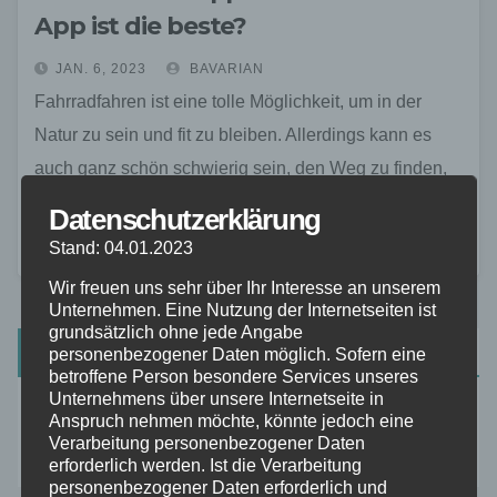
App ist die beste?
JAN. 6, 2023
BAVARIAN
Fahrradfahren ist eine tolle Möglichkeit, um in der
Natur zu sein und fit zu bleiben. Allerdings kann es
auch ganz schön schwierig sein, den Weg zu finden,
wenn man sich…
Datenschutzerklärung
Stand: 04.01.2023
Wir freuen uns sehr über Ihr Interesse an unserem
Unternehmen. Eine Nutzung der Internetseiten ist
grundsätzlich ohne jede Angabe
Suchen
personenbezogener Daten möglich. Sofern eine
betroffene Person besondere Services unseres
Unternehmens über unsere Internetseite in
Anspruch nehmen möchte, könnte jedoch eine
Suchen
Verarbeitung personenbezogener Daten
erforderlich werden. Ist die Verarbeitung
personenbezogener Daten erforderlich und