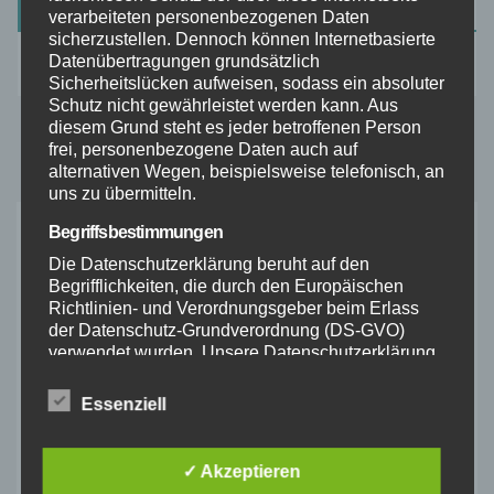
Kürzliche Beiträge
verarbeiteten personenbezogenen Daten
sicherzustellen. Dennoch können Internetbasierte
Datenübertragungen grundsätzlich
Es sind keine Kommentare vorhanden.
Sicherheitslücken aufweisen, sodass ein absoluter
Schutz nicht gewährleistet werden kann. Aus
diesem Grund steht es jeder betroffenen Person
frei, personenbezogene Daten auch auf
alternativen Wegen, beispielsweise telefonisch, an
uns zu übermitteln.
Begriffsbestimmungen
YOU MISSED
Die Datenschutzerklärung beruht auf den
Begrifflichkeiten, die durch den Europäischen
Richtlinien- und Verordnungsgeber beim Erlass
der Datenschutz-Grundverordnung (DS-GVO)
verwendet wurden. Unsere Datenschutzerklärung
AKTIVURLAUB
soll sowohl für die Öffentlichkeit als auch für
Radfahren in Dänemark:
unsere Kunden und Geschäftspartner einfach
Essenziell
lesbar und verständlich sein. Um dies zu
Entdeckt die besten Routen
gewährleisten, möchten wir vorab die verwendeten
mit dem Fahrrad.
Begrifflichkeiten erläutern.
JUNI 4, 2024
BAVARIAN
✓ Akzeptieren