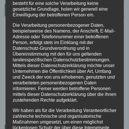
besteht für eine solche Verarbeitung keine
Kürzlich Hinzugefügt
gesetzliche Grundlage, holen wir generell eine
Einwilligung der betroffenen Person ein.
Die Verarbeitung personenbezogener Daten,
Radfahren in Dänemark: Entdeckt die besten
beispielsweise des Namens, der Anschrift, E-Mail-
Routen mit dem Fahrrad.
Adresse oder Telefonnummer einer betroffenen
Person, erfolgt stets im Einklang mit der
Datenschutz-Grundverordnung und in
Triathlon Lenkeraufsatz Test: Unsere Top-
Übereinstimmung mit den für uns geltenden
Empfehlungen
landesspezifischen Datenschutzbestimmungen.
Mittels dieser Datenschutzerklärung möchte unser
Kette oder Riemen: Antriebswahl für Fahrräder
Unternehmen die Öffentlichkeit über Art, Umfang
und Zweck der von uns erhobenen, genutzten und
verarbeiteten personenbezogenen Daten
Ortlieb Quick Rack Test: Unsere Eindrücke & Fazit
informieren. Ferner werden betroffene Personen
mittels dieser Datenschutzerklärung über die ihnen
zustehenden Rechte aufgeklärt.
Tout Terrain Vasco – Vielseitiges Reisebike
entdecken
Wir haben als für die Verarbeitung Verantwortlicher
zahlreiche technische und organisatorische
Maßnahmen umgesetzt, um einen möglichst
lückenlosen Schutz der über diese Internetseite