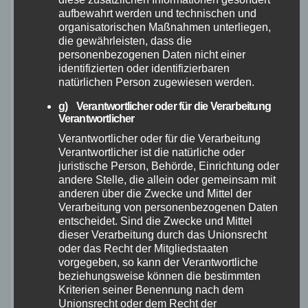
Funktionen für Ihre Bedürfnisse wichtig
aufbewahrt werden und technischen und
sind.
organisatorischen Maßnahmen unterliegen,
die gewährleisten, dass die
Vergleichen Sie verschiedene Marken
personenbezogenen Daten nicht einer
und Modelle, um das beste Angebot zu
identifizierten oder identifizierbaren
finden.
natürlichen Person zugewiesen werden.
Wählen Sie die richtige Rahmengröße,
g) Verantwortlicher oder für die Verarbeitung
um sicherzustellen, dass das Fahrrad zu
Verantwortlicher
Ihnen passt.
Verantwortlicher oder für die Verarbeitung
Verantwortlicher ist die natürliche oder
Berücksichtigen Sie die Garantie- und
juristische Person, Behörde, Einrichtung oder
Kundendienstleistungen des Herstellers.
andere Stelle, die allein oder gemeinsam mit
anderen über die Zwecke und Mittel der
Verarbeitung von personenbezogenen Daten
entscheidet. Sind die Zwecke und Mittel
dieser Verarbeitung durch das Unionsrecht
„Ein günstiges Gravelbike bietet
oder das Recht der Mitgliedstaaten
Ihnen die Möglichkeit, Offroad-
vorgegeben, so kann der Verantwortliche
Abenteuer zu erleben, ohne ein
beziehungsweise können die bestimmten
Vermögen auszugeben. Indem Sie
Kriterien seiner Benennung nach dem
Unionsrecht oder dem Recht der
diese Tipps beachten, können Sie