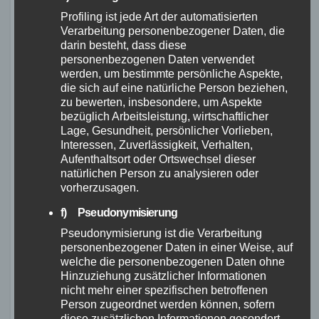
Ausstattung und Funktionen Sie benötigen. Sie
Profiling ist jede Art der automatisierten
sollten auch die verschiedenen Marken und
Verarbeitung personenbezogener Daten, die
darin besteht, dass diese
Modelle vergleichen, um das beste Angebot zu
personenbezogenen Daten verwendet
finden. Darüber hinaus sollten Sie die richtige
werden, um bestimmte persönliche Aspekte,
die sich auf eine natürliche Person beziehen,
Rahmengröße für Ihre Körpergröße wählen und
zu bewerten, insbesondere, um Aspekte
sicherstellen, dass das Fahrrad zu Ihnen passt.
bezüglich Arbeitsleistung, wirtschaftlicher
Schließlich sollten Sie auch die Garantie- und
Lage, Gesundheit, persönlicher Vorlieben,
Interessen, Zuverlässigkeit, Verhalten,
Kundendienstleistungen des Herstellers
Aufenthaltsort oder Ortswechsel dieser
berücksichtigen.
natürlichen Person zu analysieren oder
vorherzusagen.
Tipps zum Kauf eines
f) Pseudonymisierung
günstigen Gravelbikes:
Pseudonymisierung ist die Verarbeitung
personenbezogener Daten in einer Weise, auf
welche die personenbezogenen Daten ohne
Legen Sie Ihr Budget fest und
Hinzuziehung zusätzlicher Informationen
berücksichtigen Sie dabei Ihr Preislimit.
nicht mehr einer spezifischen betroffenen
Überlegen Sie, welche Ausstattung und
Person zugeordnet werden können, sofern
diese zusätzlichen Informationen gesondert