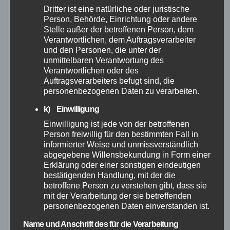
Günstige Gravelbikes bieten eine gute Qualität
Dritter ist eine natürliche oder juristische
zu einem kleinen Preis und sind daher ideal für
Person, Behörde, Einrichtung oder andere
Stelle außer der betroffenen Person, dem
Einsteiger und preisbewusste Käufer. Die
Verantwortlichen, dem Auftragsverarbeiter
getesteten Modelle von verschiedenen
und den Personen, die unter der
Herstellern wie Canyon, Scott, Trek und
unmittelbaren Verantwortung des
Verantwortlichen oder des
Stevens haben sich als Top-Gravelbikes
Auftragsverarbeiters befugt sind, die
erwiesen. Sie bieten eine breite Reifenfreiheit,
personenbezogenen Daten zu verarbeiten.
hochwertige Ausstattung und gute
k) Einwilligung
Alltagstauglichkeit. Wenn Sie ein
günstiges
Einwilligung ist jede von der betroffenen
Gravelbike kaufen
möchten, sollten Sie
Person freiwillig für den bestimmten Fall in
verschiedene Modelle vergleichen und Ihre
informierter Weise und unmissverständlich
abgegebene Willensbekundung in Form einer
Anforderungen berücksichtigen.
Erklärung oder einer sonstigen eindeutigen
bestätigenden Handlung, mit der die
Gravelbike Angebote
gibt es in einer Vielzahl
betroffene Person zu verstehen gibt, dass sie
von Preisklassen und Ausstattungsvarianten.
mit der Verarbeitung der sie betreffenden
personenbezogenen Daten einverstanden ist.
Um das beste Angebot zu finden, sollten Sie
die verschiedenen Modelle vergleichen und
Name und Anschrift des für die Verarbeitung