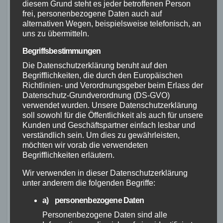
unbefestigten Wegen weniger stabil und griffig
diesem Grund steht es jeder betroffenen Person
frei, personenbezogene Daten auch auf
sind.
alternativen Wegen, beispielsweise telefonisch, an
uns zu übermitteln.
Ein weiterer Unterschied zwischen Gravelbikes
Begriffsbestimmungen
und Rennrädern besteht in der Geometrie.
Die Datenschutzerklärung beruht auf den
Gravelbikes haben in der Regel eine etwas
Begrifflichkeiten, die durch den Europäischen
aufrechtere Sitzposition, die dem Fahrer mehr
Richtlinien- und Verordnungsgeber beim Erlass der
Komfort bietet. Dies ermöglicht längere Fahrten
Datenschutz-Grundverordnung (DS-GVO)
verwendet wurden. Unsere Datenschutzerklärung
über verschiedene Terrains, ohne dass der
soll sowohl für die Öffentlichkeit als auch für unsere
Fahrer so stark nach vorne gebeugt ist wie auf
Kunden und Geschäftspartner einfach lesbar und
einem Rennrad.
verständlich sein. Um dies zu gewährleisten,
möchten wir vorab die verwendeten
Begrifflichkeiten erläutern.
Gravelbikes sind also die perfekte Wahl für
Fahrer, die sowohl auf der Straße als auch im
Wir verwenden in dieser Datenschutzerklärung
unter anderem die folgenden Begriffe:
Gelände unterwegs sein möchten. Mit ihren
breiteren Reifen und der vielseitigeren
a) personenbezogene Daten
Geometrie bieten sie Komfort und Kontrolle bei
Personenbezogene Daten sind alle