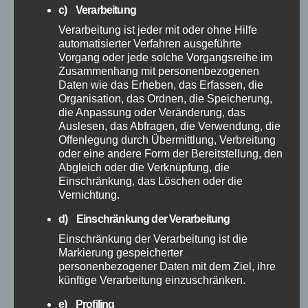
c) Verarbeitung
noch weitere
günstige Gravelbikes
im
Einzeltest getestet. Dazu gehören das Giant
Verarbeitung ist jeder mit oder ohne Hilfe
automatisierter Verfahren ausgeführte
Toughroad SLR1, das Giant Revolt 2, das
Vorgang oder jede solche Vorgangsreihe im
Ghost Asket Gravelbike, das Marin Four
Zusammenhang mit personenbezogenen
Daten wie das Erheben, das Erfassen, die
Corners und das Fuji Jari 2022. Diese Modelle
Organisation, das Ordnen, die Speicherung,
bieten ebenfalls eine gute Qualität zu günstigen
die Anpassung oder Veränderung, das
Preisen und sind eine gute Wahl für Einsteiger
Auslesen, das Abfragen, die Verwendung, die
Offenlegung durch Übermittlung, Verbreitung
und preisbewusste Käufer.
oder eine andere Form der Bereitstellung, den
Abgleich oder die Verknüpfung, die
Nützliches Wissen
Einschränkung, das Löschen oder die
Vernichtung.
rund um Gravelbikes
d) Einschränkung der Verarbeitung
Einschränkung der Verarbeitung ist die
Wenn Sie ein
günstiges Gravelbike kaufen
Markierung gespeicherter
möchten, gibt es einige Dinge, die Sie
personenbezogener Daten mit dem Ziel, ihre
künftige Verarbeitung einzuschränken.
beachten sollten. Zunächst sollten Sie Ihr
Budget festlegen und herausfinden, welche
e) Profiling