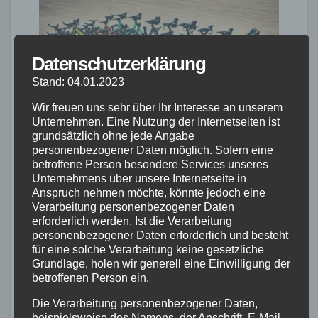
Datenschutzerklärung
Stand: 04.01.2023
Wir freuen uns sehr über Ihr Interesse an unserem
Unternehmen. Eine Nutzung der Internetseiten ist
grundsätzlich ohne jede Angabe
personenbezogener Daten möglich. Sofern eine
Unterschiede zum
betroffene Person besondere Services unseres
Unternehmens über unsere Internetseite in
Cyclocross- und
Anspruch nehmen möchte, könnte jedoch eine
Verarbeitung personenbezogener Daten
Rennrad
erforderlich werden. Ist die Verarbeitung
personenbezogener Daten erforderlich und besteht
für eine solche Verarbeitung keine gesetzliche
Gravelbikes unterscheiden sich von
Grundlage, holen wir generell eine Einwilligung der
betroffenen Person ein.
Cyclocross- und Rennrädern durch ihre
breiteren Reifen. Während Rennräder
Die Verarbeitung personenbezogener Daten,
beispielsweise des Namens, der Anschrift, E-Mail-