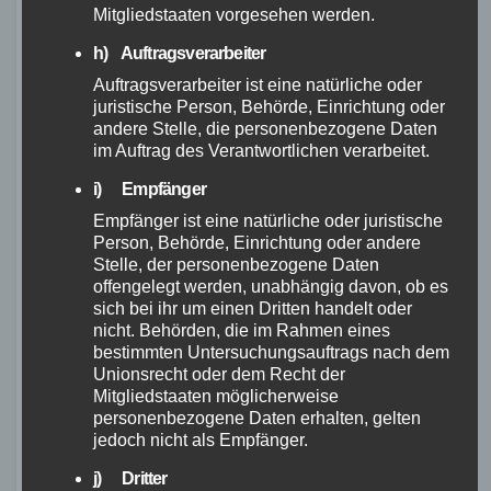
Mitgliedstaaten vorgesehen werden.
das perfekte Gravelbike finden, das
Ihren Anforderungen entspricht und
h) Auftragsverarbeiter
Ihren Geldbeutel schont.“
Auftragsverarbeiter ist eine natürliche oder
juristische Person, Behörde, Einrichtung oder
andere Stelle, die personenbezogene Daten
im Auftrag des Verantwortlichen verarbeitet.
Marke
Modell
Preis
i) Empfänger
Canyon
Grizl AL 7
1.799 Euro
Empfänger ist eine natürliche oder juristische
Person, Behörde, Einrichtung oder andere
Stelle, der personenbezogene Daten
Scott
Addict Gravel
2.099 Euro
offengelegt werden, unabhängig davon, ob es
sich bei ihr um einen Dritten handelt oder
Trek
Checkpoint SL 6
2.300 Euro
nicht. Behörden, die im Rahmen eines
bestimmten Untersuchungsauftrags nach dem
Stevens
Camino Pro
2.499 Euro
Unionsrecht oder dem Recht der
Mitgliedstaaten möglicherweise
personenbezogene Daten erhalten, gelten
Fazit
jedoch nicht als Empfänger.
j) Dritter