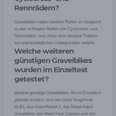
Internetseite und dem auf dem Computersystem
Rennrädern?
des Benutzers abgelegten Cookie übernommen
wird. Ein weiteres Beispiel ist das Cookie eines
Warenkorbes im Online-Shop. Der Online-Shop
Gravelbikes haben breitere Reifen im Vergleich
merkt sich die Artikel, die ein Kunde in den
virtuellen Warenkorb gelegt hat, über ein Cookie.
zu den schmalen Reifen von Cyclocross- und
Rennrädern, was ihnen eine bessere Traktion
Die betroffene Person kann die Setzung von
auf unterschiedlichen Untergründen verleiht.
Cookies durch unsere Internetseite jederzeit mittels
einer entsprechenden Einstellung des genutzten
Welche weiteren
Internetbrowsers verhindern und damit der Setzung
günstigen Gravelbikes
von Cookies dauerhaft widersprechen. Ferner
können bereits gesetzte Cookies jederzeit über
wurden im Einzeltest
einen Internetbrowser oder andere
Softwareprogramme gelöscht werden. Dies ist in
getestet?
allen gängigen Internetbrowsern möglich.
Deaktiviert die betroffene Person die Setzung von
Cookies in dem genutzten Internetbrowser, sind
Weitere günstige Gravelbikes, die im Einzeltest
unter Umständen nicht alle Funktionen unserer
getestet wurden, sind das Giant Toughroad
Internetseite vollumfänglich nutzbar.
SLR1, das Giant Revolt 2, das Ghost Asket
Erfassung von allgemeinen Daten und Informationen
Gravelbike, das Marin Four Corners und das