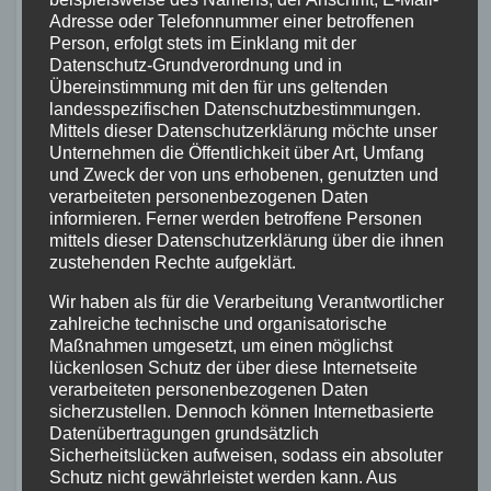
typischerweise schmale Reifen verwenden,
Adresse oder Telefonnummer einer betroffenen
sind Gravelbikes mit breiten Reifen versehen.
Person, erfolgt stets im Einklang mit der
Diese breiteren Reifen bieten eine bessere
Datenschutz-Grundverordnung und in
Übereinstimmung mit den für uns geltenden
Traktion auf unterschiedlichen Untergründen
landesspezifischen Datenschutzbestimmungen.
und machen Gravelbikes vielseitiger. Fahrer
Mittels dieser Datenschutzerklärung möchte unser
können mit Gravelbikes sowohl auf Straßen als
Unternehmen die Öffentlichkeit über Art, Umfang
und Zweck der von uns erhobenen, genutzten und
auch im Gelände gleichermaßen Spaß haben.
verarbeiteten personenbezogenen Daten
informieren. Ferner werden betroffene Personen
Mit ihren breiteren Reifen sind Gravelbikes
mittels dieser Datenschutzerklärung über die ihnen
besser geeignet für den Einsatz auf
zustehenden Rechte aufgeklärt.
Schotterwegen, Kiesstraßen und unbefestigten
Wir haben als für die Verarbeitung Verantwortlicher
Wegen. Diese Reifen bieten mehr Stabilität und
zahlreiche technische und organisatorische
Maßnahmen umgesetzt, um einen möglichst
Grip, so dass Sie über unterschiedliche
lückenlosen Schutz der über diese Internetseite
Oberflächen fahren können, ohne die Kontrolle
verarbeiteten personenbezogenen Daten
zu verlieren. Im Vergleich dazu sind
sicherzustellen. Dennoch können Internetbasierte
Datenübertragungen grundsätzlich
Cyclocross- und Rennräder mit schmaleren
Sicherheitslücken aufweisen, sodass ein absoluter
Reifen ausgestattet, die beim Fahren auf
Schutz nicht gewährleistet werden kann. Aus