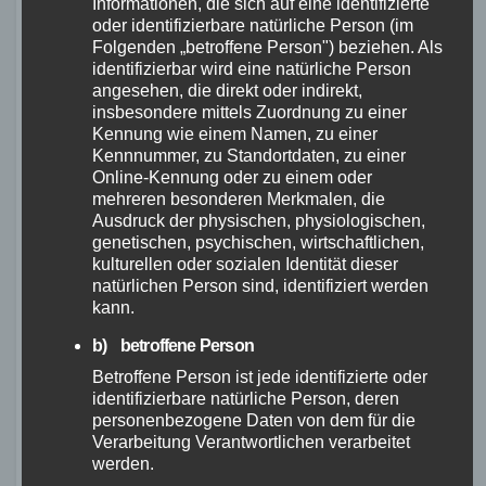
Informationen, die sich auf eine identifizierte
unterschiedlichen Bedingungen und
oder identifizierbare natürliche Person (im
Untergründen.
Folgenden „betroffene Person") beziehen. Als
identifizierbar wird eine natürliche Person
angesehen, die direkt oder indirekt,
insbesondere mittels Zuordnung zu einer
Kennung wie einem Namen, zu einer
Kennnummer, zu Standortdaten, zu einer
Online-Kennung oder zu einem oder
mehreren besonderen Merkmalen, die
Ausdruck der physischen, physiologischen,
genetischen, psychischen, wirtschaftlichen,
kulturellen oder sozialen Identität dieser
natürlichen Person sind, identifiziert werden
kann.
Noch mehr
b) betroffene Person
Gravelbikes im
Betroffene Person ist jede identifizierte oder
identifizierbare natürliche Person, deren
Einzeltest
personenbezogene Daten von dem für die
Verarbeitung Verantwortlichen verarbeitet
werden.
Neben den bereits erwähnten Modellen wurden